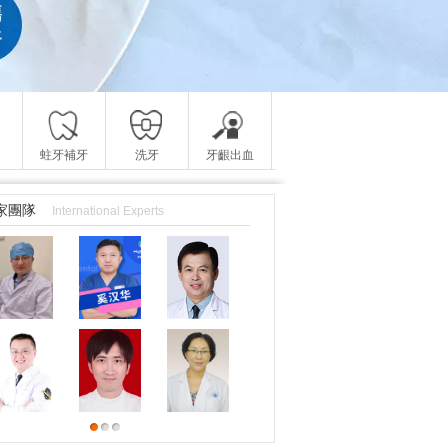
蛀牙補牙
洗牙
牙齦出血
家團隊
International Experts