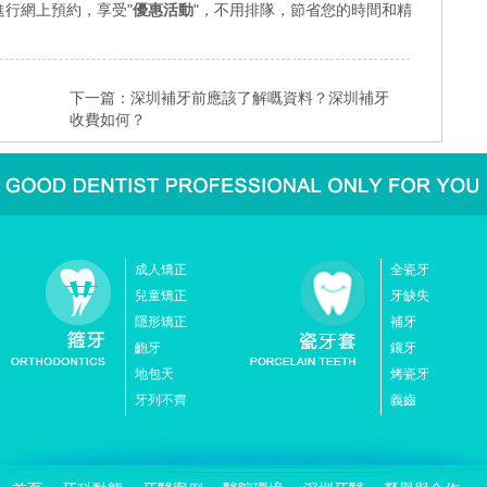
行網上預約，享受"
優惠活動
"，不用排隊，節省您的時間和精
下一篇：
深圳補牙前應該了解嘅資料？深圳補牙
收費如何？
成人矯正
全瓷牙
兒童矯正
牙缺失
隱形矯正
補牙
齙牙
鑲牙
地包天
烤瓷牙
牙列不齊
義齒