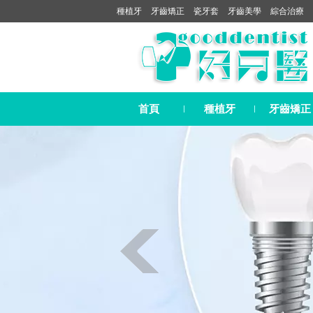
種植牙
牙齒矯正
瓷牙套
牙齒美學
綜合治療
首頁
種植牙
牙齒矯正