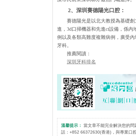
2、深圳賽德陽光口腔：
賽德陽光是以北大教授為基礎創
進，3d口掃機器和先進ct設備，係
例以及各類高難度複雜病例，廣受內
牙科。
推薦閱讀：
深圳牙科排名
溫馨提示：
當文章不能完全解決您的問
話：+852 66372630(香港)，與專