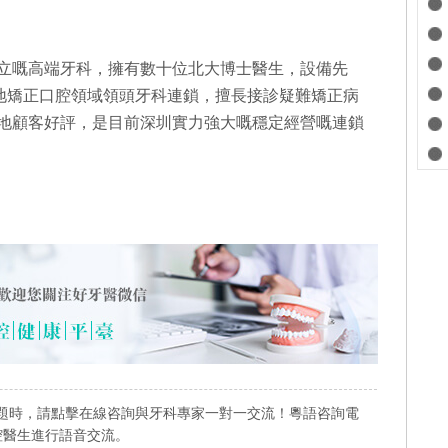
立嘅高端牙科，擁有數十位北大博士醫生，設備先
內地矯正口腔領域領頭牙科連鎖，擅長接診疑難矯正病
地顧客好評，是目前深圳實力強大嘅穩定經營嘅連鎖
題時，請點擊在線咨詢與牙科專家一對一交流！粵語咨詢電
業口腔醫生進行語音交流。