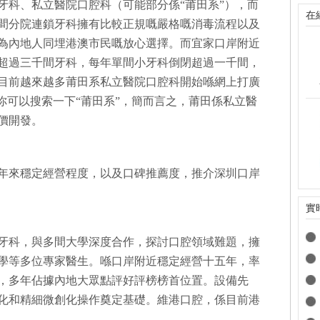
牙科、私立醫院口腔科（可能部分係“莆田系”），而
在
間分院連鎖牙科擁有比較正規嘅嚴格嘅消毒流程以及
為內地人同埋港澳市民嘅放心選擇。而宜家口岸附近
超過三千間牙科，每年單間小牙科倒閉超過一千間，
目前越來越多莆田系私立醫院口腔科開始喺網上打廣
你可以搜索一下“莆田系”，簡而言之，莆田係私立醫
價開發。
年來穩定經營程度，以及口碑推薦度，推介深圳口岸
實
牙科，與多間大學深度合作，探討口腔領域難題，擁
學等多位專家醫生。喺口岸附近穩定經營十五年，率
，多年佔據內地大眾點評好評榜榜首位置。設備先
化和精細微創化操作奠定基礎。維港口腔，係目前港