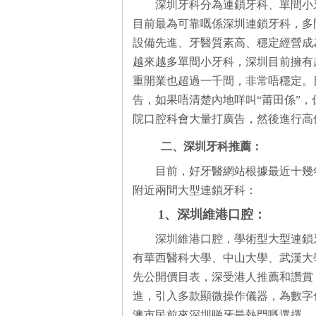
深圳牙科分為連鎖牙科、單間小
目前最為可靠嘅係深圳連鎖牙科，多
設備先進、牙醫質素高、穩定經營成
越來越多單間小牙科，深圳目前擁有
重開業也超過一千間，非常唔穩定。
告，如果唔清楚內地咩叫“莆田係”，
院口腔科會大量打廣告，然後進行高
二、深圳牙科推薦：
目前，好牙醫網站根據最近十幾
附近兩間大型連鎖牙科：
1、深圳維港口腔：
深圳維港口腔，學術型大型連鎖
有華西醫科大學、中山大學、武漢大
先公開價目表，深受港人推薦和讚賞
進，引入多款顯微操作儀器，為數字
澳市民前來深圳睇牙最熱門嘅選擇。