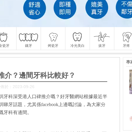
全瓷牙
鑲牙
烤瓷牙
冷光美白
拔牙
牙疼
專
推介？邊間牙科比較好？
佈於：2023-09-26
圳牙科深受港人口碑推介嘅？好牙醫網站根據最近半
牙話題，尤其係facebook上邊嘅討論，為大家分
嘅牙科有邊間。