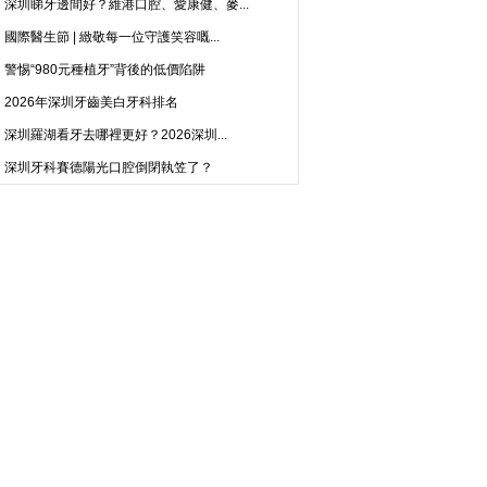
深圳睇牙邊間好？維港口腔、愛康健、麥...
國際醫生節 | 緻敬每一位守護笑容嘅...
警惕“980元種植牙”背後的低價陷阱
2026年深圳牙齒美白牙科排名
深圳羅湖看牙去哪裡更好？2026深圳...
深圳牙科賽德陽光口腔倒閉執笠了？