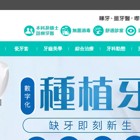
瓷牙套
牙齒美學
綜合治療
牙科動態