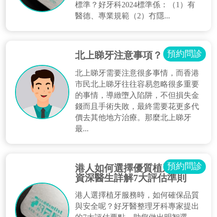
標準？好牙科2024標準係：（1）有
醫德、專業規範（2）冇隱...
預約問診
北上睇牙注意事項？
北上睇牙需要注意很多事情，而香港
市民北上睇牙往往容易忽略很多重要
的事情，導緻墮入陷阱，不但損失金
錢而且手術失敗，最終需要花更多代
價去其他地方治療。那麼北上睇牙
最...
預約問診
港人如何選擇優質植牙服務？
資深醫生詳解7大評估準則
港人選擇植牙服務時，如何確保品質
與安全呢？好牙醫整理牙科專家提出