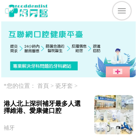
*您的位置：
首頁 >
瓷牙套
>
港人北上深圳補牙最多人選
擇維港、愛康健口腔
補牙