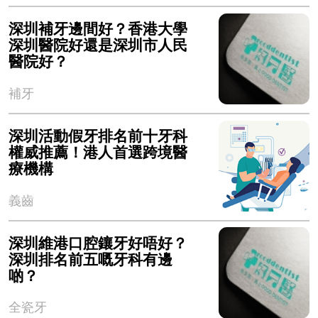
深圳補牙邊間好？香港大學
深圳醫院好還是深圳市人民
醫院好？
補牙
深圳活動假牙排名前十牙科
權威推薦！港人首選跨境醫
療機構
義齒
深圳維港口腔鑲牙好唔好？
深圳排名前五嘅牙科有邊
啲？
全瓷牙