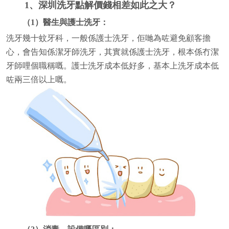
1、深圳洗牙點解價錢相差如此之大？
（1）醫生與護士洗牙：
洗牙幾十蚊牙科，一般係護士洗牙，佢哋為咗避免顧客擔
心，會告知係潔牙師洗牙，其實就係護士洗牙，根本係冇潔
牙師哩個職稱嘅。護士洗牙成本低好多，基本上洗牙成本低
咗兩三倍以上嘅。