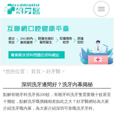
*您的位置：
首頁 >
好牙醫
>
深圳洗牙邊間好？洗牙內幕揭秘
點解有啲牙科洗牙係200蚊，有啲牙科洗牙隻需要幾十蚊甚至
十幾蚊，點解洗牙嘅價錢相差如此之大？好牙醫網站為大家
介紹洗牙嘅內幕，為大家介紹深圳可靠嘅洗牙牙科。