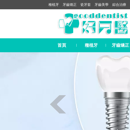
種植牙
牙齒矯正
瓷牙套
牙齒美學
綜合治療
首頁
種植牙
牙齒矯正