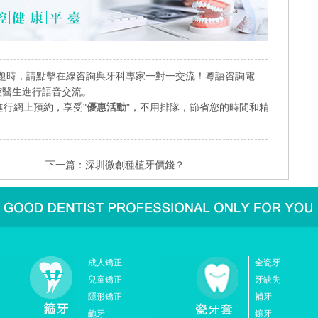
題時，請點擊在線咨詢與牙科專家一對一交流！粵語咨詢電
業口腔醫生進行語音交流。
行網上預約，享受"
優惠活動
"，不用排隊，節省您的時間和精
下一篇：
深圳微創種植牙價錢？
成人矯正
全瓷牙
兒童矯正
牙缺失
隱形矯正
補牙
齙牙
鑲牙