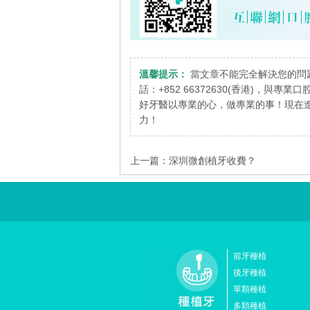
溫馨提示：
當文章不能完全解決您的問
話：+852 66372630(香港)，與專
好牙醫以專業的心，做專業的事！現在進
力！
上一篇：
深圳微創植牙收費？
前牙種植
後牙種植
單顆種植
多顆種植