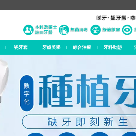
瓷牙套
牙齒美學
綜合治療
牙科動態