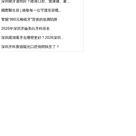
深圳睇牙邊間好？維港口腔、愛康健、麥...
國際醫生節 | 緻敬每一位守護笑容嘅...
警惕“980元種植牙”背後的低價陷阱
2026年深圳牙齒美白牙科排名
深圳羅湖看牙去哪裡更好？2026深圳...
深圳牙科賽德陽光口腔倒閉執笠了？