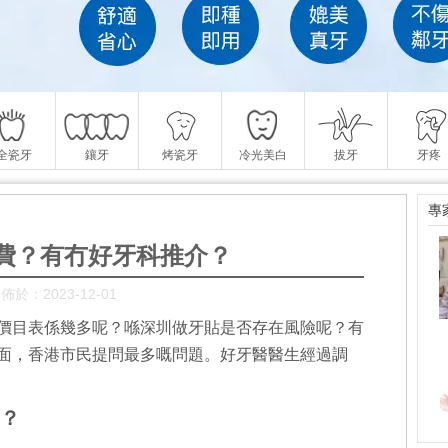
全瓷牙
鑲牙
烤瓷牙
冷光美白
拔牙
牙疼
專
費？有冇好牙科推介？
佈於：2023-12-01
價目表係幾多呢？喺深圳做牙貼是否存在風險呢？有
面，香港市民提問最多嘅問題。好牙醫醫生經過調
？