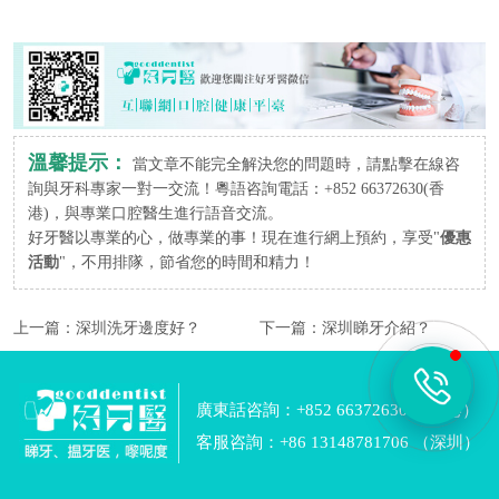
溫馨提示：
當文章不能完全解決您的問題時，請點擊在線咨
詢與牙科專家一對一交流！粵語咨詢電話：+852 66372630(香
港)，與專業口腔醫生進行語音交流。
好牙醫以專業的心，做專業的事！現在進行網上預約，享受"
優惠
活動
"，不用排隊，節省您的時間和精力！
上一篇：
深圳洗牙邊度好？
下一篇：
深圳睇牙介紹？
廣東話咨詢：+852 66372630 （香港）
客服咨詢：+86 13148781706 （深圳）