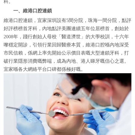
科。
一、維港口腔連鎖
維港口腔連鎖，宜家深圳設有5間分院，珠海一間分院，點評
好評榜榜首牙科，內地點評美團連續五年位居榜首，創始於
2008年，踐行創始人母校「醫道濟世」的大學校訓，十六年
嚟穩定開診，引領行業回歸醫療本質，維港口腔喺內地深受
市民信賴，係網上率先開始公示價目表嘅大型連鎖牙科，打
破行業隱形消費嘅弊端，成為內地、港人睇牙嘅信心之選。
宜家喺各大網絡平台口碑都係極好嘅。