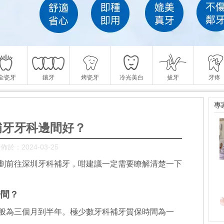
全瓷牙
鑲牙
烤瓷牙
冷光美白
拔牙
牙疼
專
補牙牙科邊間好？
佈於：2024-03-25
劃前往深圳牙科補牙，咁建議一定需要瞭解清楚一下
時間？
般為三個月到半年。極少數牙科補牙質保時間為一