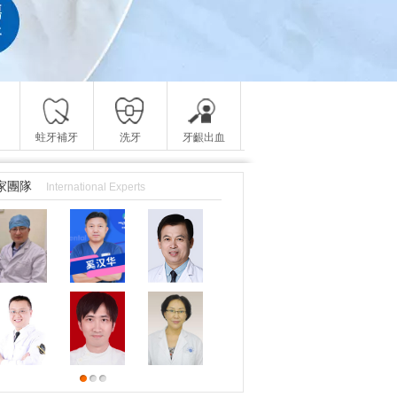
蛀牙補牙
洗牙
牙齦出血
家團隊
International Experts