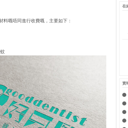
在
材料嘅唔同進行收費嘅，主要如下：
0蚊
實