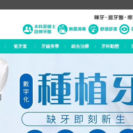
瓷牙套
牙齒美學
綜合治療
牙科動態