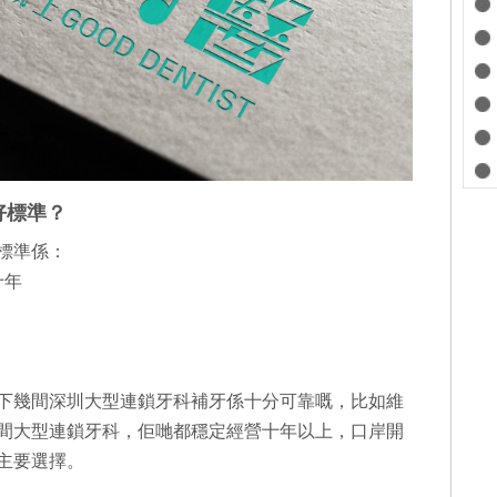
好標準？
標準係：
十年
下幾間深圳大型連鎖牙科補牙係十分可靠嘅，比如維
間大型連鎖牙科，佢哋都穩定經營十年以上，口岸開
主要選擇。