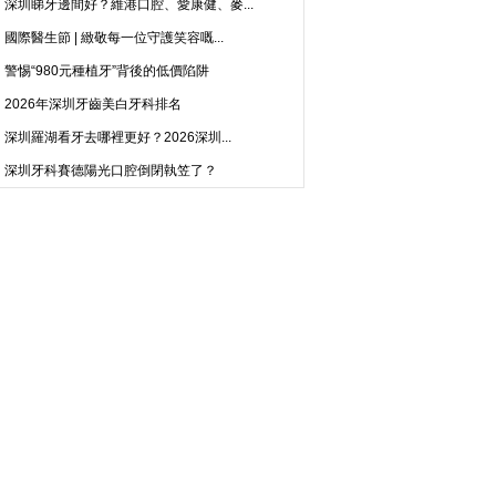
深圳睇牙邊間好？維港口腔、愛康健、麥...
國際醫生節 | 緻敬每一位守護笑容嘅...
警惕“980元種植牙”背後的低價陷阱
2026年深圳牙齒美白牙科排名
深圳羅湖看牙去哪裡更好？2026深圳...
深圳牙科賽德陽光口腔倒閉執笠了？