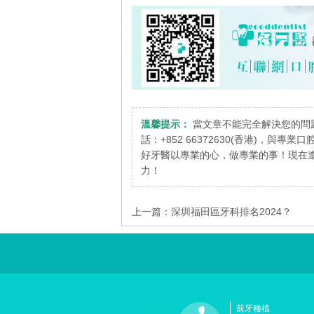
溫馨提示：
當文章不能完全解決您的問
話：+852 66372630(香港)，與專
好牙醫以專業的心，做專業的事！現在進
力！
上一篇：
深圳福田區牙科排名2024？
前牙種植