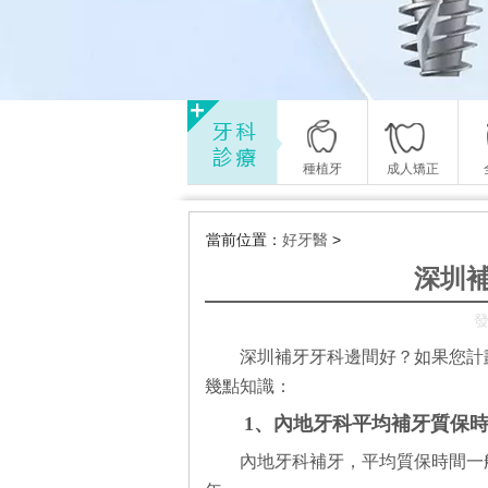
種植牙
成人矯正
當前位置：
好牙醫
>
深圳
發
深圳補牙牙科邊間好？如果您計
幾點知識：
1、內地牙科平均補牙質保
內地牙科補牙，平均質保時間一