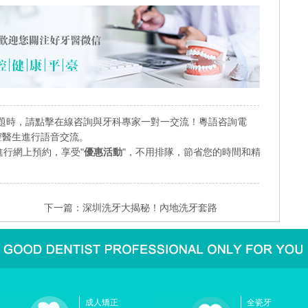
題時，請點擊在線咨詢與牙科專家一對一交流！粵語咨詢電
業口腔醫生進行語音交流。
行網上預約，享受"
優惠活動
"，不用排隊，節省您的時間和精
下一篇：
深圳洗牙大揭秘！內地洗牙套路
成人矯正
全瓷牙