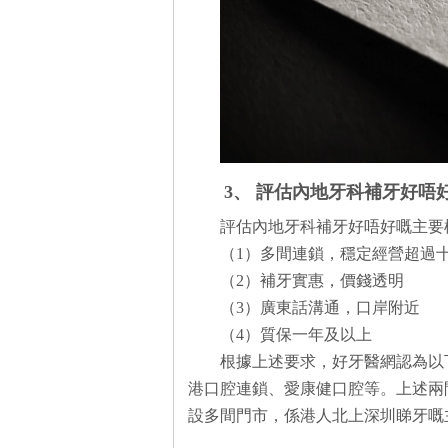
3、 評估內地牙科補牙好唔
評估內地牙科補牙好唔好嘅主要
（1）多間連鎖，穩定經營超過
（2）補牙實惠，價錢透明
（3）廣東話溝通，口岸附近
（4）質保一年及以上
根據上述要求，好牙醫網認為以
港口腔連鎖、愛康健口腔等。上述兩
設多間門市，係港人北上深圳睇牙嘅