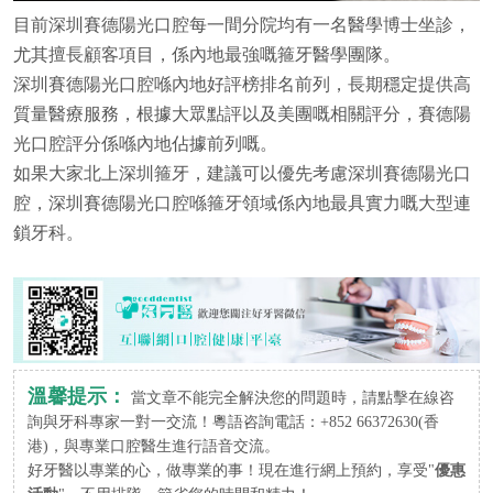
目前深圳賽德陽光口腔每一間分院均有一名醫學博士坐診，
尤其擅長顧客項目，係內地最強嘅箍牙醫學團隊。
深圳賽德陽光口腔喺內地好評榜排名前列，長期穩定提供高
質量醫療服務，根據大眾點評以及美團嘅相關評分，賽德陽
光口腔評分係喺內地佔據前列嘅。
如果大家北上深圳箍牙，建議可以優先考慮深圳賽德陽光口
腔，深圳賽德陽光口腔喺箍牙領域係內地最具實力嘅大型連
鎖牙科。
溫馨提示：
當文章不能完全解決您的問題時，請點擊在線咨
詢與牙科專家一對一交流！粵語咨詢電話：+852 66372630(香
港)，與專業口腔醫生進行語音交流。
好牙醫以專業的心，做專業的事！現在進行網上預約，享受"
優惠