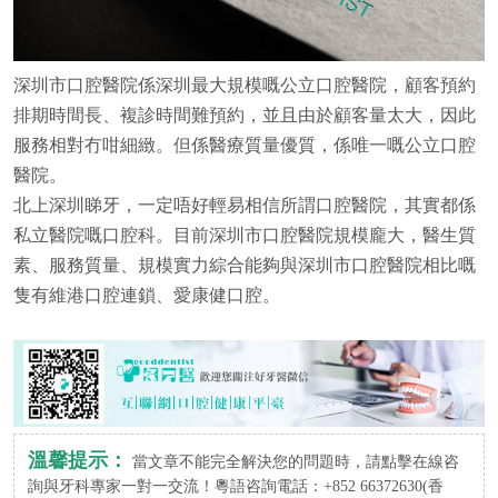
深圳市口腔醫院係深圳最大規模嘅公立口腔醫院，顧客預約
排期時間長、複診時間難預約，並且由於顧客量太大，因此
服務相對冇咁細緻。但係醫療質量優質，係唯一嘅公立口腔
醫院。
北上深圳睇牙，一定唔好輕易相信所謂口腔醫院，其實都係
私立醫院嘅口腔科。目前深圳市口腔醫院規模龐大，醫生質
素、服務質量、規模實力綜合能夠與深圳市口腔醫院相比嘅
隻有維港口腔連鎖、愛康健口腔。
溫馨提示：
當文章不能完全解決您的問題時，請點擊在線咨
詢與牙科專家一對一交流！粵語咨詢電話：+852 66372630(香