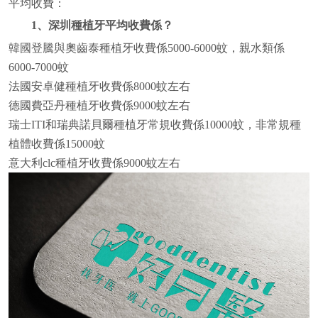
平均收費：
1、深圳種植牙平均收費係？
韓國登騰與奧齒泰種植牙收費係5000-6000蚊，親水類係
6000-7000蚊
法國安卓健種植牙收費係8000蚊左右
德國費亞丹種植牙收費係9000蚊左右
瑞士ITI和瑞典諾貝爾種植牙常規收費係10000蚊，非常規種
植體收費係15000蚊
意大利clc種植牙收費係9000蚊左右