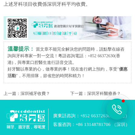
上述牙科項目收費係深圳牙科平均收費。
溫馨提示：
當文章不能完全解決您的問題時，請點擊在線咨
詢與牙科專家一對一交流！粵語咨詢電話：+852 66372630(香
港)，與專業口腔醫生進行語音交流。
好牙醫以專業的心，做專業的事！現在進行網上預約，享受"
優惠
活動
"，不用排隊，節省您的時間和精力！
上一篇：
深圳補牙收費？
下一篇：
深圳牙科醫療券？
廣東話咨詢：+852 66372630 （香港）
客服咨詢：+86 13148781706 （深圳）