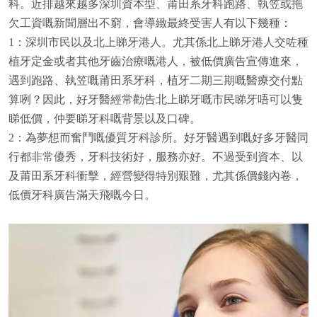
科。近排越來越多深圳資本型、莆田系牙科跑路、執笠或拖
欠工資嘅新聞層出不窮，會導緻最終受害人有以下幾種：
1
：深圳市民以及北上睇牙港人。尤其係北上睇牙港人交咗種
植牙定金或者其他牙齒治療嘅港人，被低價廣告宣傳進來，
遇到跑路、執笠嘅莆田系牙科，植牙二期三期嘅醫療交付點
算咧？因此，好牙醫經常勸告北上睇牙嘅市民睇牙唔可以隻
睇低價，仲要睇牙科嘅背景以及口碑。
2
：為夢想而奮鬥嘅優質牙科診所。好牙醫遇到嘅好多牙醫同
行都非常優秀，牙科技術好，服務亦好。不過受到資本、以
及莆田系牙科衝擊，經營變得特別艱難，尤其係價錢內卷，
低價牙科廣告滿天飛嘅今日。