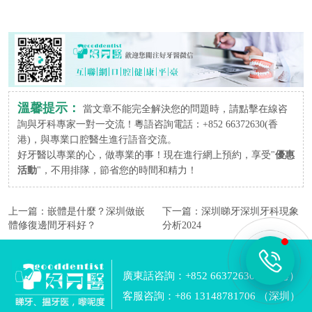
溫馨提示：
當文章不能完全解決您的問題時，請點擊在線咨
詢與牙科專家一對一交流！粵語咨詢電話：+852 66372630(香
港)，與專業口腔醫生進行語音交流。
好牙醫以專業的心，做專業的事！現在進行網上預約，享受"
優惠
活動
"，不用排隊，節省您的時間和精力！
上一篇：
嵌體是什麼？深圳做嵌
下一篇：
深圳睇牙深圳牙科現象
體修復邊間牙科好？
分析2024
廣東話咨詢：+852 66372630 （香港）
客服咨詢：+86 13148781706 （深圳）