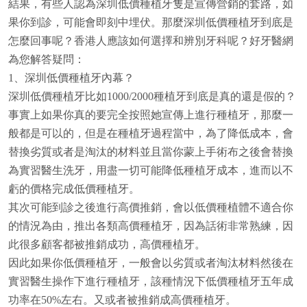
結果，有些人認為深圳低價種植牙隻是宣傳營銷的套路，如
果你到診，可能會即刻中埋伏。那麼深圳低價種植牙到底是
怎麼回事呢？香港人應該如何選擇和辨別牙科呢？好牙醫網
為您解答疑問：
1、深圳低價種植牙內幕？
深圳低價種植牙比如1000/2000種植牙到底是真的還是假的？
事實上如果你真的要完全按照她宣傳上進行種植牙，那麼一
般都是可以的，但是在種植牙過程當中，為了降低成本，會
替換劣質或者是淘汰的材料並且當你蒙上手術布之後會替換
為實習醫生洗牙，用盡一切可能降低種植牙成本，進而以不
虧的價格完成低價種植牙。
其次可能到診之後進行高價推銷，會以低價種植體不適合你
的情況為由，推出各類高價種植牙，因為話術非常熟練，因
此很多顧客都被推銷成功，高價種植牙。
因此如果你低價種植牙，一般會以劣質或者淘汰材料然後在
實習醫生操作下進行種植牙，該種情況下低價種植牙五年成
功率在50%左右。又或者被推銷成高價種植牙。