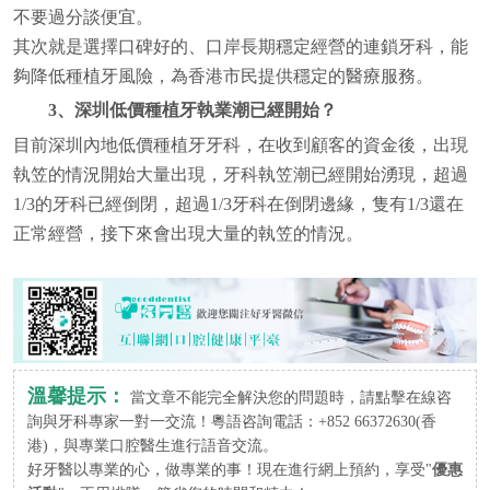
不要過分談便宜。
其次就是選擇口碑好的、口岸長期穩定經營的連鎖牙科，能
夠降低種植牙風險，為香港市民提供穩定的醫療服務。
3、深圳低價種植牙執業潮已經開始？
目前深圳內地低價種植牙牙科，在收到顧客的資金後，出現
執笠的情況開始大量出現，牙科執笠潮已經開始湧現，超過
1/3的牙科已經倒閉，超過1/3牙科在倒閉邊緣，隻有1/3還在
正常經營，接下來會出現大量的執笠的情況。
溫馨提示：
當文章不能完全解決您的問題時，請點擊在線咨
詢與牙科專家一對一交流！粵語咨詢電話：+852 66372630(香
港)，與專業口腔醫生進行語音交流。
好牙醫以專業的心，做專業的事！現在進行網上預約，享受"
優惠