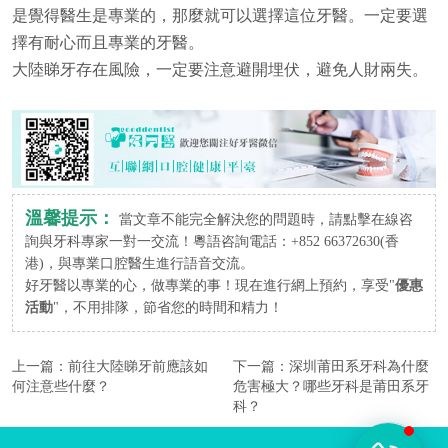
是覺得醫生是專業的，那麼就可以選擇這位牙醫。一定要選
擇有耐心而且專業的牙醫。
大陸睇牙存在風險，一定要注意避開埋伏，避免人財兩失。
溫馨提示：
當文章不能完全解決您的問題時，請點擊在線咨
詢與牙科專家一對一交流！粵語咨詢電話：+852 66372630(香
港)，與專業口腔醫生進行語音交流。
好牙醫以專業的心，做專業的事！現在進行網上預約，享受"
優惠
活動
"，不用排隊，節省您的時間和精力！
上一篇：
前往大陸睇牙前應該如
下一篇：
深圳莆田系牙科為什麼
何注意些什麼？
危害極大？哪些牙科是莆田系牙
科？