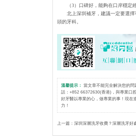
（3）口碑好，能夠在口岸穩定
北上深圳補牙，建議一定要選擇
頭的牙科。
溫馨提示：
當文章不能完全解決您的問
話：+852 66372630(香港)，與專
好牙醫以專業的心，做專業的事！現在進
力！
上一篇：
深圳深層洗牙收費？深層洗牙好