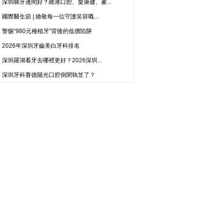
深圳睇牙邊間好？維港口腔、愛康健、麥...
國際醫生節 | 緻敬每一位守護笑容嘅...
警惕“980元種植牙”背後的低價陷阱
2026年深圳牙齒美白牙科排名
深圳羅湖看牙去哪裡更好？2026深圳...
深圳牙科賽德陽光口腔倒閉執笠了？