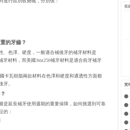
料進行區別收費嘅，分別係：
在
位置的牙齒？
性、色澤、硬度，一般適合補後牙的補牙材料是
三款補牙材料，而美國3mz250補牙材料是適合前牙補牙
、德國卡瓦樹脂兩款材料在色澤和硬度和通透性方面都
後牙。
實
科？
醫是延長補牙使用週期的重要保障，如何挑選到可靠
征的：
上