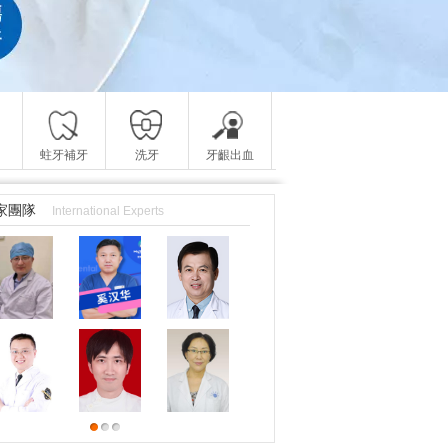
蛀牙補牙
洗牙
牙齦出血
家團隊
International Experts