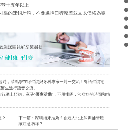
經營十五年以上
可靠的連鎖牙科，不要選擇口碑較差並且以價格為噱
題時，請點擊在線咨詢與牙科專家一對一交流！粵語咨詢電
業口腔醫生進行語音交流。
行網上預約，享受"
優惠活動
"，不用排隊，節省您的時間和精
處？
下一篇：
深圳補牙推薦？香港人北上深圳補牙應
該注意啲咩？