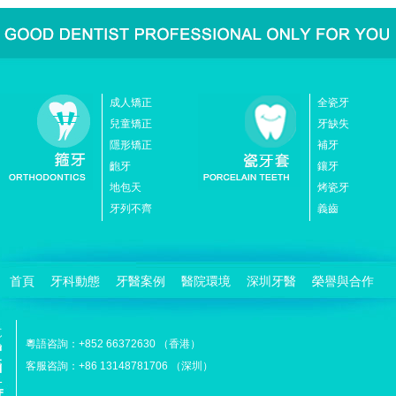
成人矯正
全瓷牙
兒童矯正
牙缺失
隱形矯正
補牙
齙牙
鑲牙
地包天
烤瓷牙
牙列不齊
義齒
首頁
牙科動態
牙醫案例
醫院環境
深圳牙醫
榮譽與合作
粵語咨詢：+852 66372630 （香港）
客服咨詢：+86 13148781706 （深圳）