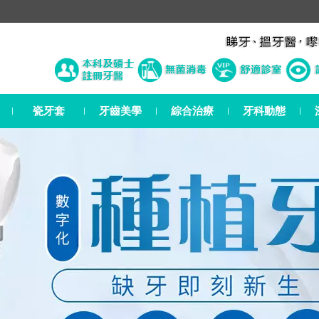
瓷牙套
牙齒美學
綜合治療
牙科動態