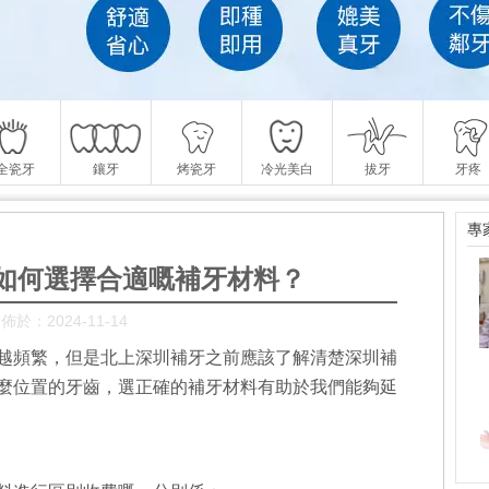
全瓷牙
鑲牙
烤瓷牙
冷光美白
拔牙
牙疼
專
如何選擇合適嘅補牙材料？
佈於：2024-11-14
越頻繁，但是北上深圳補牙之前應該了解清楚深圳補
麼位置的牙齒，選正確的補牙材料有助於我們能夠延