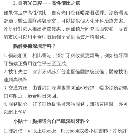
3. 自有光口腔——高性價比之選
如果你追求高性價比，自有光口腔係唔錯嘅選擇。診所環境
舒適，醫生團隊經驗豐富，可以提供個人化牙科治療方案。
診所針對港人推出專屬優惠，例如植牙同瓷貼面套餐，等香
港市民可以用更合理嘅價錢享受到高質牙科服務。
點解要揀深圳牙科？
1. 價錢相宜：相比香港，深圳牙科收費更親民，例如植牙同
牙齒矯正費用往往平三至五成。
2. 技術先進：深圳牙科診所普遍配備國際級設備，醫療技術
達到高標準。
3. 交通方便：由香港到深圳隻需30至60分鐘，唔少診所都喺
口岸附近，適合即日來回。
4. 服務貼心：好多診所提供廣東話服務，無語言障礙，亦可
以網上預約。
小貼士：點揀適合自己嘅深圳牙科？
1. 睇評價：可以上Google、Facebook或者小紅書睇下診所評