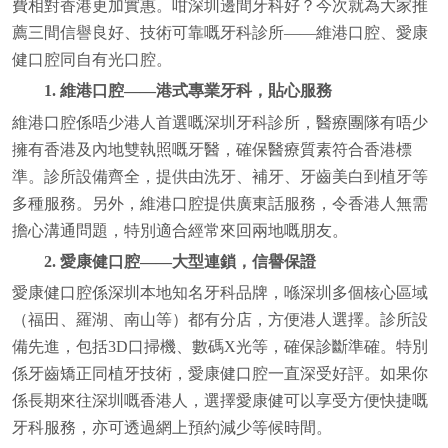
費相對香港更加實惠。咁深圳邊間牙科好？今次就為大家推
薦三間信譽良好、技術可靠嘅牙科診所——維港口腔、愛康
健口腔同自有光口腔。
1. 維港口腔——港式專業牙科，貼心服務
維港口腔係唔少港人首選嘅深圳牙科診所，醫療團隊有唔少
擁有香港及內地雙執照嘅牙醫，確保醫療質素符合香港標
準。診所設備齊全，提供由洗牙、補牙、牙齒美白到植牙等
多種服務。另外，維港口腔提供廣東話服務，令香港人無需
擔心溝通問題，特別適合經常來回兩地嘅朋友。
2. 愛康健口腔——大型連鎖，信譽保證
愛康健口腔係深圳本地知名牙科品牌，喺深圳多個核心區域
（福田、羅湖、南山等）都有分店，方便港人選擇。診所設
備先進，包括3D口掃機、數碼X光等，確保診斷準確。特別
係牙齒矯正同植牙技術，愛康健口腔一直深受好評。如果你
係長期來往深圳嘅香港人，選擇愛康健可以享受方便快捷嘅
牙科服務，亦可透過網上預約減少等候時間。