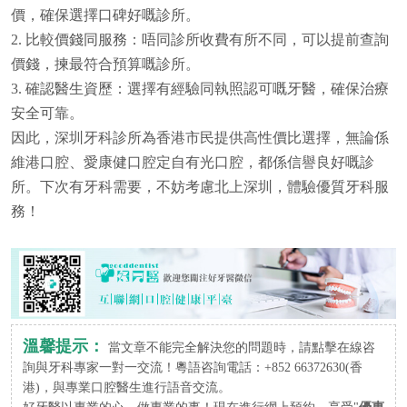
價，確保選擇口碑好嘅診所。
2. 比較價錢同服務：唔同診所收費有所不同，可以提前查詢
價錢，揀最符合預算嘅診所。
3. 確認醫生資歷：選擇有經驗同執照認可嘅牙醫，確保治療
安全可靠。
因此，深圳牙科診所為香港市民提供高性價比選擇，無論係
維港口腔、愛康健口腔定自有光口腔，都係信譽良好嘅診
所。下次有牙科需要，不妨考慮北上深圳，體驗優質牙科服
務！
溫馨提示：
當文章不能完全解決您的問題時，請點擊在線咨
詢與牙科專家一對一交流！粵語咨詢電話：+852 66372630(香
港)，與專業口腔醫生進行語音交流。