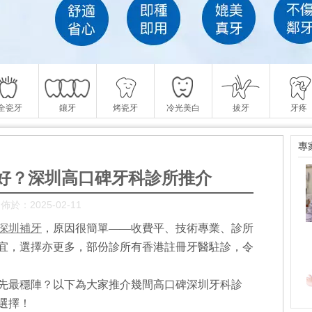
全瓷牙
鑲牙
烤瓷牙
冷光美白
拔牙
牙疼
專
好？深圳高口碑牙科診所推介
佈於：2025-02-11
深圳補牙
，原因很簡單——收費平、技術專業、診所
宜，選擇亦更多，部份診所有香港註冊牙醫駐診，令
先最穩陣？以下為大家推介幾間高口碑深圳牙科診
選擇！