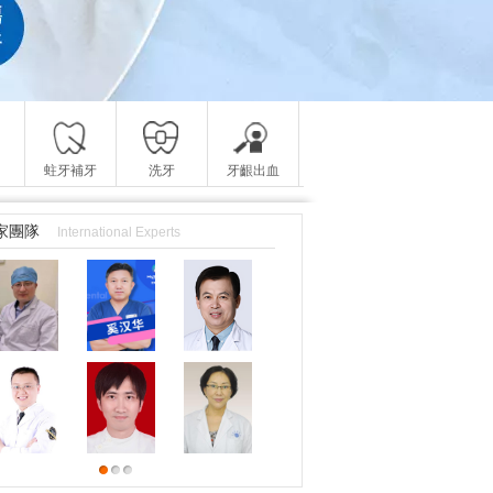
蛀牙補牙
洗牙
牙齦出血
家團隊
International Experts