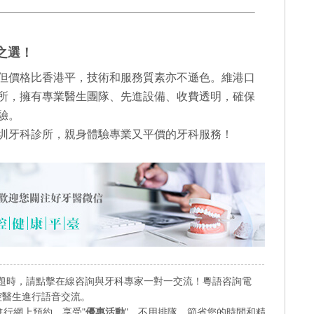
之選！
但價格比香港平，技術和服務質素亦不遜色。維港口
所，擁有專業醫生團隊、先進設備、收費透明，確保
驗。
圳牙科診所，親身體驗專業又平價的牙科服務！
題時，請點擊在線咨詢與牙科專家一對一交流！粵語咨詢電
業口腔醫生進行語音交流。
行網上預約，享受"
優惠活動
"，不用排隊，節省您的時間和精