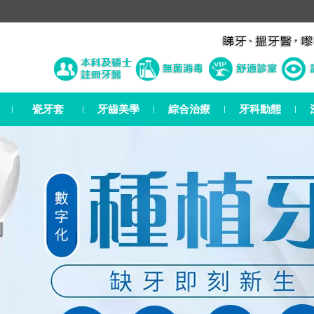
瓷牙套
牙齒美學
綜合治療
牙科動態