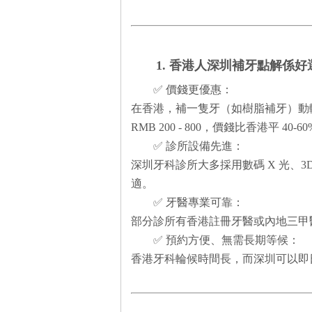
1. 香港人深圳補牙點解係好
✅ 價錢更優惠：
在香港，補一隻牙（如樹脂補牙）動輒收費
RMB 200 - 800，價錢比香港平 40-6
✅ 診所設備先進：
深圳牙科診所大多採用數碼 X 光、
適。
✅ 牙醫專業可靠：
部分診所有香港註冊牙醫或內地三甲
✅ 預約方便、無需長期等候：
香港牙科輪候時間長，而深圳可以即