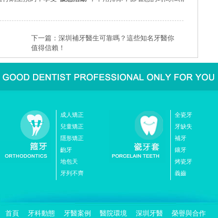
下一篇：
深圳補牙醫生可靠嗎？這些知名牙醫你
值得信賴！
成人矯正
全瓷牙
兒童矯正
牙缺失
隱形矯正
補牙
齙牙
鑲牙
地包天
烤瓷牙
牙列不齊
義齒
首頁
牙科動態
牙醫案例
醫院環境
深圳牙醫
榮譽與合作