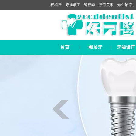
種植牙
牙齒矯正
瓷牙套
牙齒美學
綜合治療
首頁
種植牙
牙齒矯正