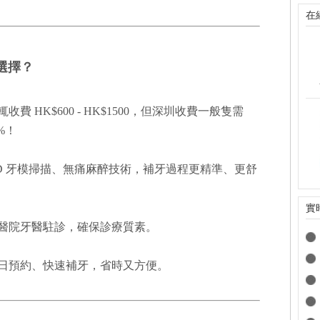
在
選擇？
 HK$600 - HK$1500，但深圳收費一般隻需
0%！
3D 牙模掃描、無痛麻醉技術，補牙過程更精準、更舒
實
醫院牙醫駐診，確保診療質素。
日預約、快速補牙，省時又方便。