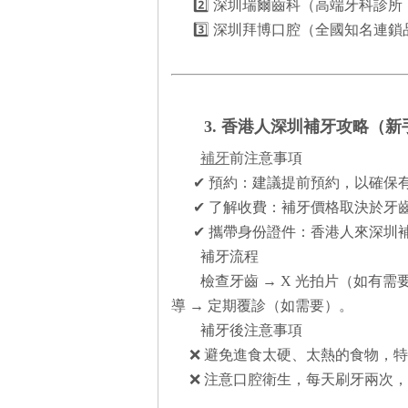
2️⃣ 深圳瑞爾齒科（高端牙科診
3️⃣ 深圳拜博口腔（全國知名連
3. 香港人深圳補牙攻略（
補牙
前注意事項
✔ 預約：建議提前預約，以確保
✔ 了解收費：補牙價格取決於牙齒
✔ 攜帶身份證件：香港人來深圳
補牙流程
檢查牙齒 → X 光拍片（如有需要
導 → 定期覆診（如需要）。
補牙後注意事項
❌ 避免進食太硬、太熱的食物，特
❌ 注意口腔衛生，每天刷牙兩次，