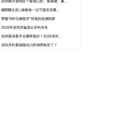
深圳睇牙邊間好？維港口腔、愛康健、麥...
國際醫生節 | 緻敬每一位守護笑容嘅...
警惕“980元種植牙”背後的低價陷阱
2026年深圳牙齒美白牙科排名
深圳羅湖看牙去哪裡更好？2026深圳...
深圳牙科賽德陽光口腔倒閉執笠了？