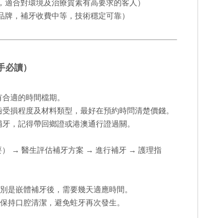
所，適合對環境及治療質素有高要求的客人）
鎖品牌，補牙收費中等，技術穩定可靠）
新手必讀）
有合適的時間檔期。
受損程度及材料類型，最好在預約時問清楚價錢。
補牙，記得帶回鄉證或港澳通行證過關。
） → 醫生評估補牙方案 → 進行補牙 → 護理指
別是嵌體補牙後，需要幾天適應時間。
保持口腔清潔，避免蛀牙再次發生。