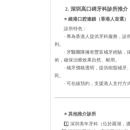
2. 深圳高口碑牙科診所推介
⭐ 維港口腔連鎖（香港人首選）
診所特色：
· 專為香港人提供牙科服務，
利。
· 牙醫團隊擁有豐富補牙經驗，
術，確保治療效果自然、耐用。
· 補牙價格透明，提供樹脂補
民。
· 可在線預約，支援港人支付
⭐ 其他推介診所
1️⃣ 深圳美年牙科（位於羅湖