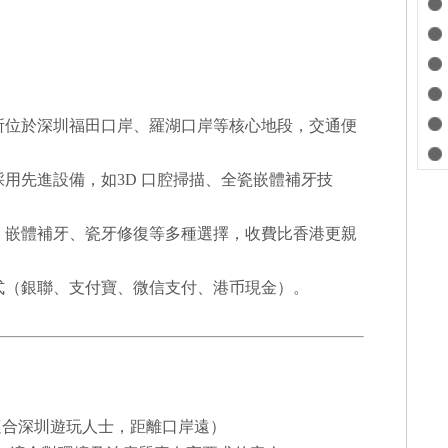
診所位於深圳福田口岸、羅湖口岸等核心地段，交通便
採用先進設備，如3D 口腔掃描、全瓷嵌體補牙技
牙、嵌體補牙、瓷牙修復等多種選擇，收費比香港更親
方式（銀聯、支付寶、微信支付、港币現金）。
，適合深圳遊玩人士，距離口岸遠）