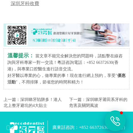
深圳牙科收費
溫馨提示：
當文章不能完全解決您的問題時，請點擊在線咨
詢與牙科專家一對一交流！粵語咨詢電話：+852 66372630(香
港)，與專業口腔醫生進行語音交流。
好牙醫以專業的心，做專業的事！現在進行網上預約，享受"
優惠
活動
"，不用排隊，節省您的時間和精力！
上一篇：
深圳睇牙陷阱多！港人
下一篇：
深圳睇牙莆田系牙科的
北上整牙避坑的4大貼士
危害及關閉風波
廣東話咨詢：+852 66372630 （香港）