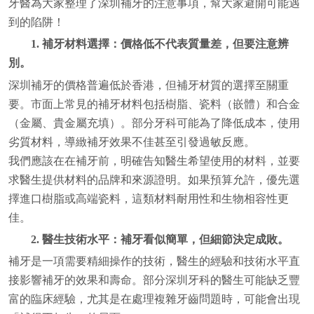
牙醫為大家整理了深圳補牙的注意事項，幫大家避開可能遇
到的陷阱！
1. 補牙材料選擇：價格低不代表質量差，但要注意辨
別。
深圳補牙的價格普遍低於香港，但補牙材質的選擇至關重
要。市面上常見的補牙材料包括樹脂、瓷料（嵌體）和合金
（金屬、貴金屬充填）。部分牙科可能為了降低成本，使用
劣質材料，導緻補牙效果不佳甚至引發過敏反應。
我們應該在在補牙前，明確告知醫生希望使用的材料，並要
求醫生提供材料的品牌和來源證明。如果預算允許，優先選
擇進口樹脂或高端瓷料，這類材料耐用性和生物相容性更
佳。
2. 醫生技術水平：補牙看似簡單，但細節決定成敗。
補牙是一項需要精細操作的技術，醫生的經驗和技術水平直
接影響補牙的效果和壽命。部分深圳牙科的醫生可能缺乏豐
富的臨床經驗，尤其是在處理複雜牙齒問題時，可能會出現