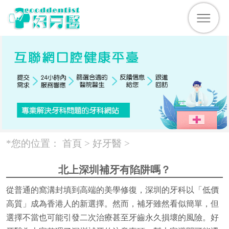
*您的位置：
首頁 >
好牙醫
>
北上深圳補牙有陷阱嗎？
從普通的窩溝封填到高端的美學修復，深圳的牙科以「低價
高質」成為香港人的新選擇。然而，補牙雖然看似簡單，但
選擇不當也可能引發二次治療甚至牙齒永久損壞的風險。好