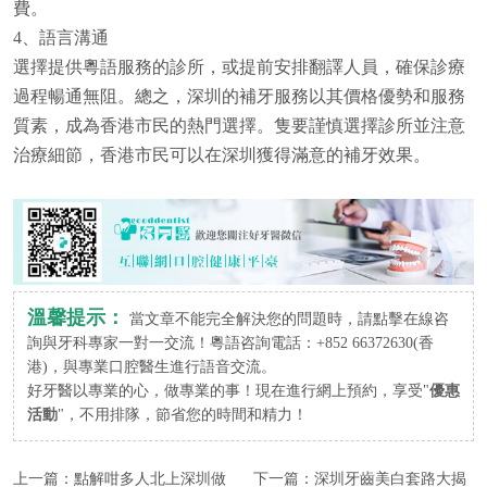
費。
4、
語言溝通
選擇提供粵語服務的診所，或提前安排翻譯人員，確保診療
過程暢通無阻。總之，深圳的補牙服務以其價格優勢和服務
質素，成為香港市民的熱門選擇。隻要謹慎選擇診所並注意
治療細節，香港市民可以在深圳獲得滿意的補牙效果。
溫馨提示：
當文章不能完全解決您的問題時，請點擊在線咨
詢與牙科專家一對一交流！粵語咨詢電話：+852 66372630(香
港)，與專業口腔醫生進行語音交流。
好牙醫以專業的心，做專業的事！現在進行網上預約，享受"
優惠
活動
"，不用排隊，節省您的時間和精力！
上一篇：
點解咁多人北上深圳做
下一篇：
深圳牙齒美白套路大揭