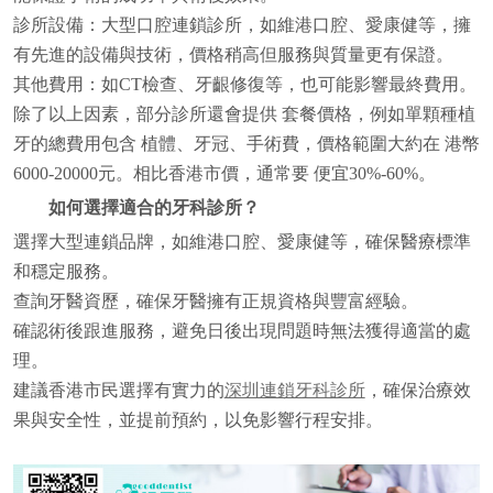
診所設備：大型口腔連鎖診所，如維港口腔、愛康健等，擁
有先進的設備與技術，價格稍高但服務與質量更有保證。
其他費用：如CT檢查、牙齦修復等，也可能影響最終費用。
除了以上因素，部分診所還會提供 套餐價格，例如單顆種植
牙的總費用包含 植體、牙冠、手術費，價格範圍大約在 港幣
6000-20000元。相比香港市價，通常要 便宜30%-60%。
如何選擇適合的牙科診所？
選擇大型連鎖品牌，如維港口腔、愛康健等，確保醫療標準
和穩定服務。
查詢牙醫資歷，確保牙醫擁有正規資格與豐富經驗。
確認術後跟進服務，避免日後出現問題時無法獲得適當的處
理。
建議香港市民選擇有實力的
深圳連鎖牙科診所
，確保治療效
果與安全性，並提前預約，以免影響行程安排。