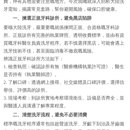
費，仲有其他需要注意嘅地方。今次我哋就深入剖析大陸洗
牙需知，揭露常見套路，幫你避開風險，確保口腔健康。
一、揀選正規牙科診所，避免黑店陷阱
要喺大陸洗牙，最重要嘅就係揀間正規、合資格嘅牙科診
所。正規診所有完善的執業牌照、透明收費標準，並由有資
質嘅牙科醫生負責洗牙程序。若不慎選擇黑店，可能會遇上
洗牙技術不佳，甚至面臨消毒不徹底嘅風險。
辨識正規牙科診所方法如下：
1. 檢查執照：確認診所有無《醫療機構執業許可證》，醫生
是否持有《執業醫師證》。
2. 了解口碑：透過網上搜尋、社交媒體及口碑評價，選擇信
譽佳、評價高的診所。
3. 現場考察：到診所實地考察環境衛生、設備是否齊全，並
與醫護人員溝通了解專業程度。
二、清楚洗牙流程，避免不必要消費
標準嘅洗牙程序通常包括超聲波洗牙、牙齦下刮治及牙齒拋