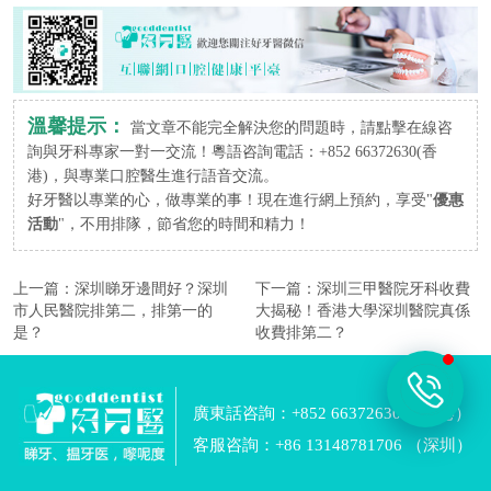
溫馨提示：
當文章不能完全解決您的問題時，請點擊在線咨
詢與牙科專家一對一交流！粵語咨詢電話：+852 66372630(香
港)，與專業口腔醫生進行語音交流。
好牙醫以專業的心，做專業的事！現在進行網上預約，享受"
優惠
活動
"，不用排隊，節省您的時間和精力！
上一篇：
深圳睇牙邊間好？深圳
下一篇：
深圳三甲醫院牙科收費
市人民醫院排第二，排第一的
大揭秘！香港大學深圳醫院真係
是？
收費排第二？
廣東話咨詢：+852 66372630 （香港）
客服咨詢：+86 13148781706 （深圳）