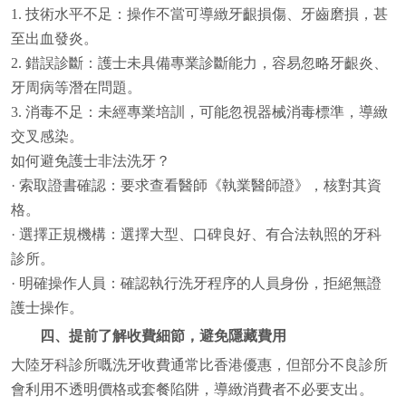
1. 技術水平不足：操作不當可導緻牙齦損傷、牙齒磨損，甚
至出血發炎。
2. 錯誤診斷：護士未具備專業診斷能力，容易忽略牙齦炎、
牙周病等潛在問題。
3. 消毒不足：未經專業培訓，可能忽視器械消毒標準，導緻
交叉感染。
如何避免護士非法洗牙？
· 索取證書確認：要求查看醫師《執業醫師證》，核對其資
格。
· 選擇正規機構：選擇大型、口碑良好、有合法執照的牙科
診所。
· 明確操作人員：確認執行洗牙程序的人員身份，拒絕無證
護士操作。
四、提前了解收費細節，避免隱藏費用
大陸牙科診所嘅洗牙收費通常比香港優惠，但部分不良診所
會利用不透明價格或套餐陷阱，導緻消費者不必要支出。