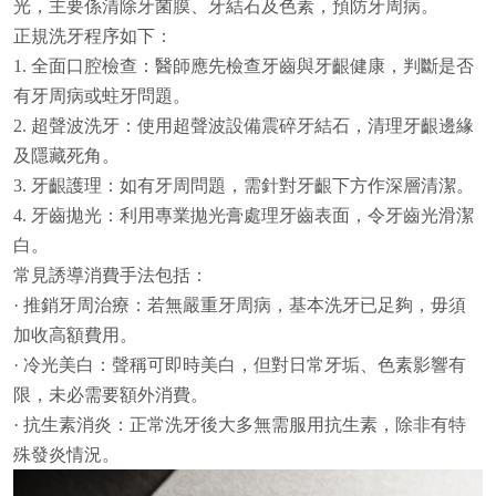
光，主要係清除牙菌膜、牙結石及色素，預防牙周病。
正規洗牙程序如下：
1. 全面口腔檢查：醫師應先檢查牙齒與牙齦健康，判斷是否
有牙周病或蛀牙問題。
2. 超聲波洗牙：使用超聲波設備震碎牙結石，清理牙齦邊緣
及隱藏死角。
3. 牙齦護理：如有牙周問題，需針對牙齦下方作深層清潔。
4. 牙齒拋光：利用專業拋光膏處理牙齒表面，令牙齒光滑潔
白。
常見誘導消費手法包括：
· 推銷牙周治療：若無嚴重牙周病，基本洗牙已足夠，毋須
加收高額費用。
· 冷光美白：聲稱可即時美白，但對日常牙垢、色素影響有
限，未必需要額外消費。
· 抗生素消炎：正常洗牙後大多無需服用抗生素，除非有特
殊發炎情況。