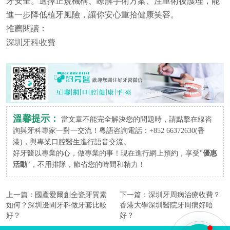
牙安全。選擇正規機構、瞭解手術方案、注重術後護理，能
進一步降低植牙風險，讓你安心重拾健康笑容。
推薦閱讀：
深圳牙科收費
溫馨提示：
當文章不能完全解決您的問題時，請點擊在線咨
詢與牙科專家一對一交流！粵語咨詢電話：+852 66372630(香
港)，與專業口腔醫生進行語音交流。
好牙醫以專業的心，做專業的事！現在進行網上預約，享受"
優惠
活動
"，不用排隊，節省您的時間和精力！
上一篇：
國產愛爾創全瓷牙質素
下一篇：
深圳牙周病治療收費？
如何？深圳邊間牙科做牙套比較
香港大學深圳醫院牙周病好唔
好？
好？