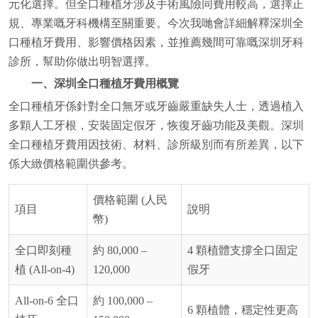
元化選擇。但全口種植牙涉及手術風險同費用較高，選擇正
規、專業嘅牙科機構至關重要。今次我哋會詳細解釋深圳全
口種植牙費用、影響價格因素，並推薦幾間可靠嘅深圳牙科
診所，幫助你做出明智選擇。
一、深圳全口種植牙費用概覽
全口種植牙係針對全口無牙或牙齒嚴重缺失人士，透過植入
多顆人工牙根，安裝固定假牙，恢復牙齒功能及美觀。深圳
全口種植牙費用因技術、材料、診所級別而有所差異，以下
係大緻價格範圍供參考。
價格範圍 (人民
項目
說明
幣)
全口即刻種
約 80,000 –
4 顆植體支撐全口固定
植 (All-on-4)
120,000
假牙
All-on-6 全口
約 100,000 –
6 顆植體，穩定性更高