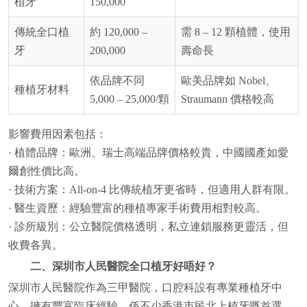
植牙
150,000
傳統全口植
約 120,000 –
需 8 – 12 顆植體，使用
牙
200,000
壽命長
依品牌不同
歐美品牌如 Nobel、
種植牙材料
5,000 – 25,000/顆
Straumann 價格較高
影響費用因素包括：
· 植體品牌：歐洲、瑞士高端品牌價格較貴，中國國產如愛
爾創性價比高。
· 技術方案：All-on-4 比傳統植牙更省時，但適用人群有限。
· 醫生資歷：經驗豐富的種植專家手術費用相對較高。
· 診所級別：公立醫院價格透明，私立連鎖服務更靈活，但
收費各異。
二、深圳市人民醫院全口植牙好唔好？
深圳市人民醫院作為三甲醫院，口腔科設有專業種植牙中
心，擁有豐富臨床經驗，係不少香港市民北上植牙嘅首選。