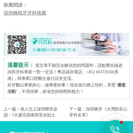
推薦閱讀：
深圳種植牙牙科推薦
溫馨提示：
當文章不能完全解決您的問題時，請點擊在線咨
詢與牙科專家一對一交流！粵語咨詢電話：+852 66372630(香
港)，與專業口腔醫生進行語音交流。
好牙醫以專業的心，做專業的事！現在進行網上預約，享受"
優惠
活動
"，不用排隊，節省您的時間和精力！
上一篇：
港人北上深圳睇牙必
下一篇：
深圳睇牙《大灣區良心
讀：5大避坑指南與安全貼士
牙科名單》