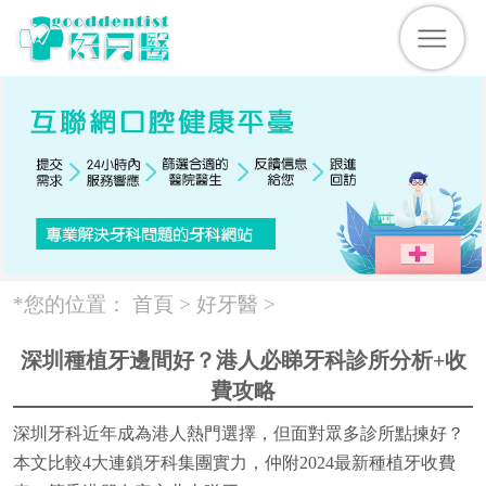
*您的位置：
首頁 >
好牙醫
>
深圳種植牙邊間好？港人必睇牙科診所分析+收
費攻略
深圳牙科近年成為港人熱門選擇，但面對眾多診所點揀好？
本文比較4大連鎖牙科集團實力，仲附2024最新種植牙收費