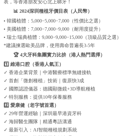
表，等香港朋友安心北上睇牙！
📊 2024深圳種植牙價目表（人民幣）
• 韓國植體：5,000−5,000−7,000（性價比之選）
• 美國植體：7,000−7,000−9,000（耐用度提升）
• 瑞士/瑞典植體：9,000−9,000−15,000（頂級品質之選）
*建議揀選歐美品牌，使用壽命普遍長3-5年
🏆 4大牙科集團實力比拚（港人熱門選擇）
1️⃣ 維港口腔（香港人氣王）
✓ 香港企業背景｜中港醫療標準無縫接軌
✓ 首創「微創種植」技術｜復原快3成
✓ 國際認證儀器：德國顯微鏡+3D導航種植
✓ 特別服務：提供10年保養服務
2️⃣ 愛康健（老字號首選）
✓ 29年營運經驗｜深圳最早港資牙科
✓ 海歸醫生團隊｜精通粵語溝通
✓ 最新引入：AI智能種植規劃系統