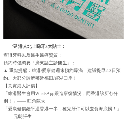
💡 港人北上睇牙3大貼士：
查證牙科以及醫生醫療資質；
預約時強調要「廣東話主診醫生」；
▲ 重點提醒：維港/愛康健週末預約爆滿，建議提早2-3日預
約。大部分診所鄰近福田/羅湖口岸！
【真實港人評價】
「維港醫生會用WhatsApp跟進康復情況，同香港診所冇分
別！」—— 旺角陳太
「愛康健價錢平過香港一半，種完牙仲可以去食海底撈！」
—— 元朗張生