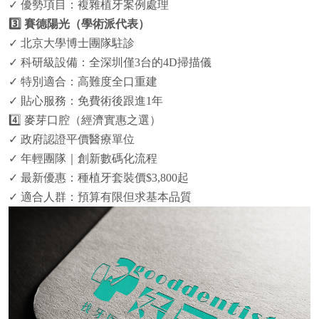
✓ 優勢項目：複雜植牙案例處理
3️⃣ 賽德陽光（學術派代表）
✓ 北京大學博士團隊駐診
✓ 科研級設備：全深圳僅3台的4D掃描儀
✓ 特別適合：高難度全口重建
✓ 貼心服務：免費術後跟進1年
4️⃣ 麥芽口腔（經濟實惠之選）
✓ 政府認證平價醫療單位
✓ 年輕團隊｜創新數碼化流程
✓ 最新優惠：種植牙套裝價$3,800起
✓ 適合人群：預算有限但求基本品質