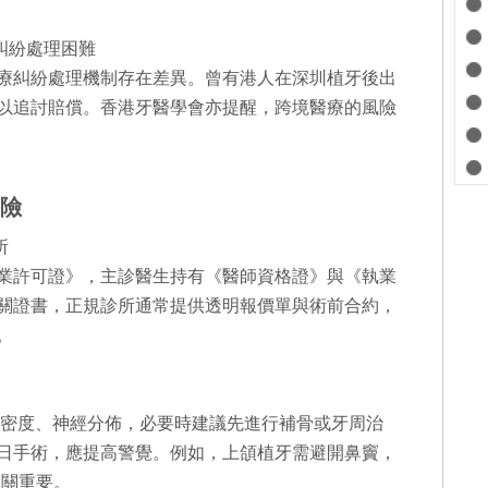
，糾紛處理困難
療糾紛處理機制存在差異。曾有港人在深圳植牙後出
以追討賠償。香港牙醫學會亦提醒，跨境醫療的風險
險
診所
業許可證》，主診醫生持有《醫師資格證》與《執業
關證書，正規診所通常提供透明報價單與術前合約，
。
骨密度、神經分佈，必要時建議先進行補骨或牙周治
日手術，應提高警覺。例如，上頜植牙需避開鼻竇，
至關重要。