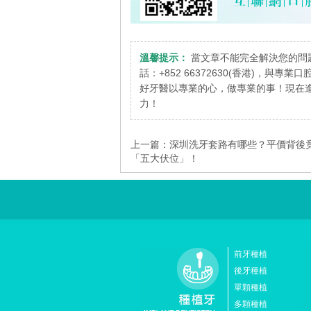
溫馨提示：
當文章不能完全解決您的問
話：+852 66372630(香港)，與專
好牙醫以專業的心，做專業的事！現在進
力！
上一篇：
深圳洗牙套路有哪些？平價背後
「五大伏位」！
前牙種植
後牙種植
單顆種植
多顆種植