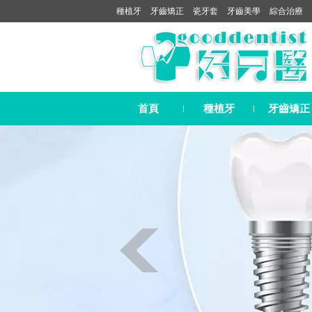
種植牙
牙齒矯正
瓷牙套
牙齒美學
綜合治療
首頁
種植牙
牙齒矯正