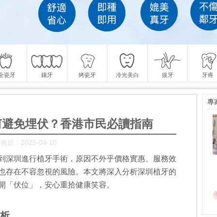
全瓷牙
鑲牙
烤瓷牙
冷光美白
拔牙
牙疼
專
何避免埋伏？香港市民必讀指南
佈於：2025-04-10
到深圳進行植牙手術，原因不外乎價格實惠、服務效
也存在不容忽視的風險。本文將深入分析深圳植牙的
開「伏位」，安心重拾健康笑容。
析