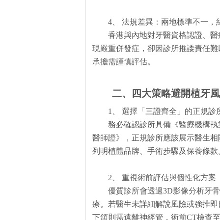
4、 法規差異：兩地標準不一
香港與內地對牙醫資格認證、醫
現嚴重併發症，卻因診所推諉責任難
承擔需謹慎評估。
二、四大策略避開植牙風
1、 選擇「三證齊全」的正規
務必確認診所具備《醫療機構執
醫師證》，正規診所應該展示醫生相
列明植體品牌、手術步驟及保養條款
2、 重視術前評估與個性化方案
優質診所會透過3D影像分析牙
療。若醫生未詳細解說風險或強推即
下頜則需遠離神經管，術前CT檢查