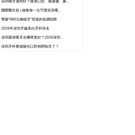
深圳睇牙邊間好？維港口腔、愛康健、麥...
國際醫生節 | 緻敬每一位守護笑容嘅...
警惕“980元種植牙”背後的低價陷阱
2026年深圳牙齒美白牙科排名
深圳羅湖看牙去哪裡更好？2026深圳...
深圳牙科賽德陽光口腔倒閉執笠了？