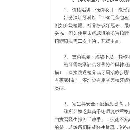
1、 價格陷阱：低價吸引，隱
部分深圳牙科以「1980元全包
例如升級植體、補骨粉或牙冠等，最
妥協，例如使用未經認證的劣質植體
植體鬆動需二次手術，花費更高。
2、 技術隱憂：經驗不足，操
植牙需精準評估牙骨條件與神經位
描），直接跳過植骨或牙周治療步驟
有專家指出，深圳曾有患者因植牙螺
炎症。
3、 衛生與安全：感染風險高
診所若缺乏無菌手術環境或重複
由實習醫生操刀「練手」，技術不熟
的是，若診所倒閉或醫生離職，術後