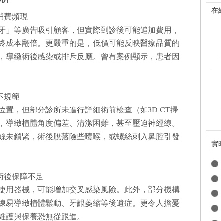
在
形消費頻現
種牙」等廣告吸引顧客，但實際到診後可能追加費用，
終成本翻倍。更嚴重的是，低價可能反映醫療品質的
，導緻術後感染或排斥反應。曾有案例顯示，患者因
作不規範
置，但部分診所未進行詳細術前檢查（如3D CT掃
，導緻植體角度偏差、清潔困難，甚至壓迫神經線。
絲未鎖緊，術後脫落險些噎喉，或螺絲刺入鼻腔引發
實
，術後保障不足
使用器械，可能增加交叉感染風險。此外，部分機構
練易導緻植體鬆動、牙齦萎縮等後遺症。更令人擔憂
維護與保養恐無從跟進。