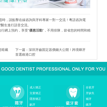
題時，請點擊在線咨詢與牙科專家一對一交流！粵語咨詢電
業口腔醫生進行語音交流。
行網上預約，享受"
優惠活動
"，不用排隊，節省您的時間和精
竟暗藏
下一篇：
深圳牙齒固定器價錢大公開！跨境睇牙
首選維港口腔
成人矯正
全瓷牙
兒童矯正
牙缺失
隱形矯正
補牙
齙牙
鑲牙