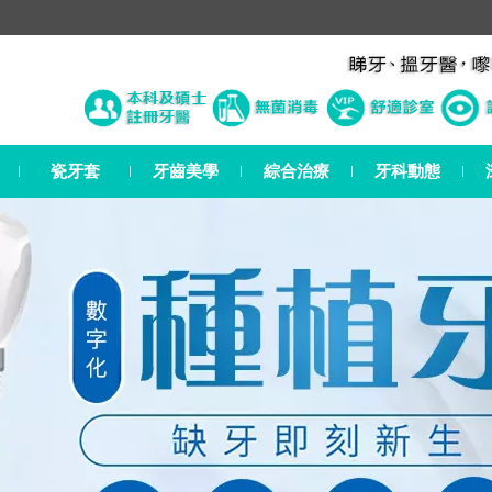
瓷牙套
牙齒美學
綜合治療
牙科動態