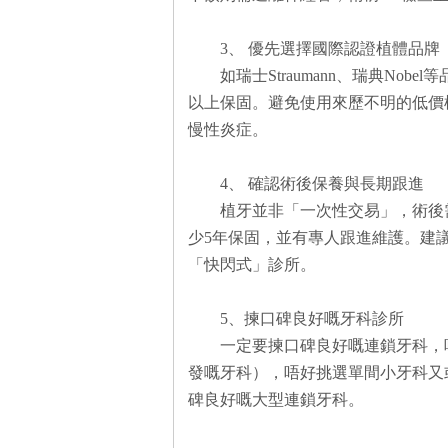
3、 優先選擇國際認證植體品牌
如瑞士Straumann、瑞典No
以上保固。避免使用來歷不明的低價
慢性炎症。
4、 確認術後保養與長期跟進
植牙並非「一次性交易」，術後
少5年保固，並有專人跟進維護。建
「快閃式」診所。
5、揀口碑良好嘅牙科診所
一定要揀口碑良好嘅連鎖牙科，
發嘅牙科），唔好挑選單間小牙科又
碑良好嘅大型連鎖牙科。