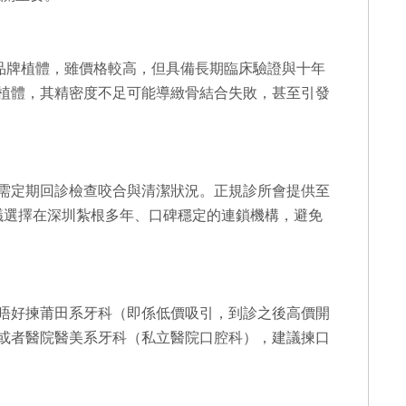
bel等品牌植體，雖價格較高，但具備長期臨床驗證與十年
植體，其精密度不足可能導緻骨結合失敗，甚至引發
需定期回診檢查咬合與清潔狀況。正規診所會提供至
議選擇在深圳紮根多年、口碑穩定的連鎖機構，避免
唔好揀莆田系牙科（即係低價吸引，到診之後高價開
或者醫院醫美系牙科（私立醫院口腔科），建議揀口