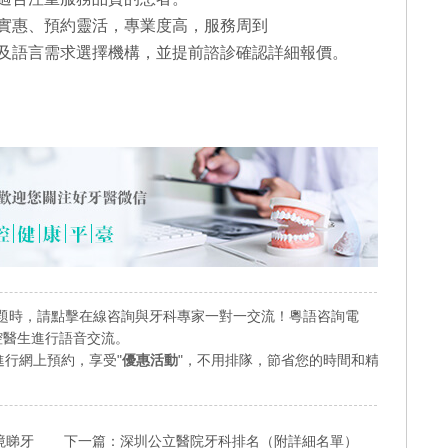
格實惠、預約靈活，專業度高，服務周到
及語言需求選擇機構，並提前諮診確認詳細報價。
題時，請點擊在線咨詢與牙科專家一對一交流！粵語咨詢電
業口腔醫生進行語音交流。
行網上預約，享受"
優惠活動
"，不用排隊，節省您的時間和精
境睇牙
下一篇：
深圳公立醫院牙科排名（附詳細名單）