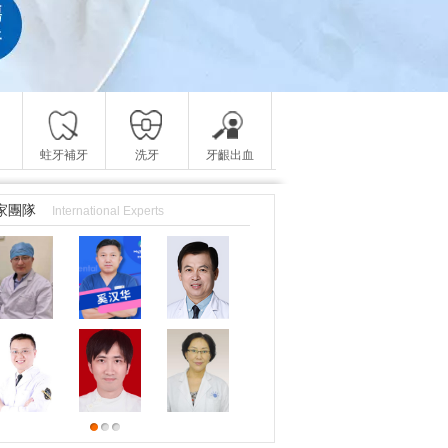
蛀牙補牙
洗牙
牙齦出血
家團隊
International Experts