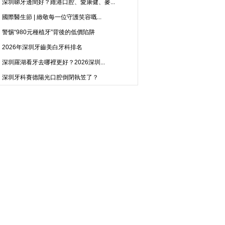
深圳睇牙邊間好？維港口腔、愛康健、麥...
國際醫生節 | 緻敬每一位守護笑容嘅...
警惕“980元種植牙”背後的低價陷阱
2026年深圳牙齒美白牙科排名
深圳羅湖看牙去哪裡更好？2026深圳...
深圳牙科賽德陽光口腔倒閉執笠了？