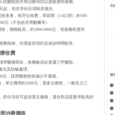
人民醫院的牙周治療項目以規範透明著稱。
在
00元起，包含牙結石清除及拋光。
炎患者，按牙位收費，單區間（1/4口腔）約500-
-4000元（不包括牙周翻瓣等）
術，價格較高，約3000-8000元，視複雜程度而
複雜病例，但需提前預約且候診時間較長。
治療收費
標準醫療聞名，收費略高於普通三甲醫院。
精細拋光及防敏處理。
實
-8000元，採用微創技術減少不適感。
病，單次費用約2000元，需多次療程，一般至少三
，部分項目可提供英文服務，適合對品質要求較高的
牙周治療價格