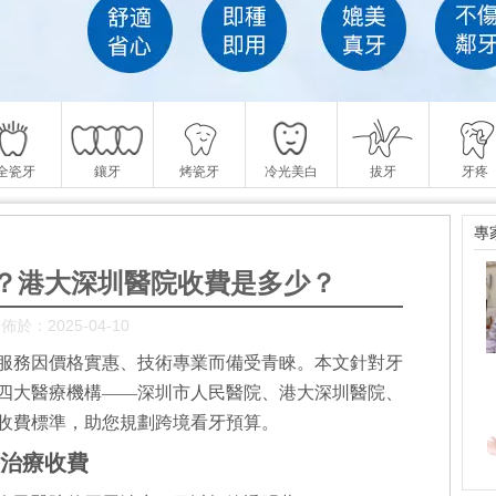
全瓷牙
鑲牙
烤瓷牙
冷光美白
拔牙
牙疼
專
？港大深圳醫院收費是多少？
佈於：2025-04-10
服務因價格實惠、技術專業而備受青睞。本文針對牙
四大醫療機構——深圳市人民醫院、港大深圳醫院、
收費標準，助您規劃跨境看牙預算。
周治療收費