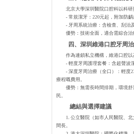
北京大學深圳醫院口腔科以科研
- 常規潔牙：220元起，附加防
- 牙周系統治療：含檢查、刮治及
優勢：技術全面，適合需綜合治
四、深圳維港口腔牙周
作為連鎖私立機構，維港口腔以
- 輕度牙周護理套餐：含超聲波
- 深度牙周治療（全口）：輕度230
療程嘅費用。
優勢：無需長時間排期，環境舒
民。
總結與選擇建議
1. 公立醫院（如市人民醫院、
間長。
2. 港大深圳醫院：國際化標準