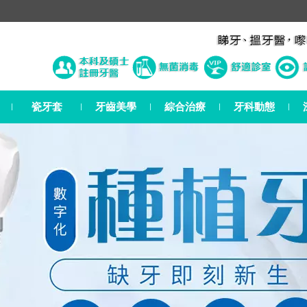
瓷牙套
牙齒美學
綜合治療
牙科動態