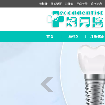
種植牙
牙齒矯正
瓷牙套
牙齒美學
綜合治療
首頁
種植牙
牙齒矯正