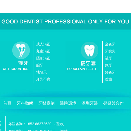
成人矯正
全瓷牙
兒童矯正
牙缺失
隱形矯正
補牙
齙牙
鑲牙
地包天
烤瓷牙
牙列不齊
義齒
首頁
牙科動態
牙醫案例
醫院環境
深圳牙醫
榮譽與合作
粵語咨詢：+852 66372630 （香港）