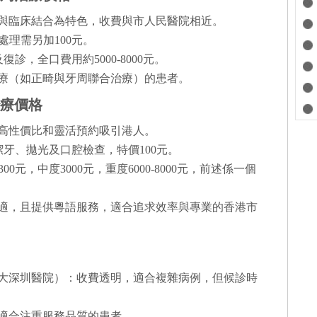
與臨床結合為特色，收費與市人民醫院相近。
齲處理需另加100元。
復診，全口費用約5000-8000元。
療（如正畸與牙周聯合治療）的患者。
治療價格
高性價比和靈活預約吸引港人。
潔牙、拋光及口腔檢查，特價100元。
0元，中度3000元，重度6000-8000元，前述係一個
適，且提供粵語服務，適合追求效率與專業的香港市
北大深圳醫院）：收費透明，適合複雜病例，但候診時
，適合注重服務品質的患者。