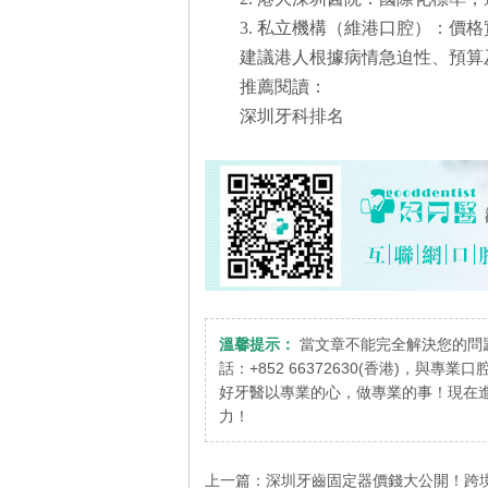
3. 私立機構（維港口腔）：價
建議港人根據病情急迫性、預算
推薦閱讀：
深圳牙科排名
溫馨提示：
當文章不能完全解決您的問
話：+852 66372630(香港)，與專
好牙醫以專業的心，做專業的事！現在進
力！
上一篇：
深圳牙齒固定器價錢大公開！跨