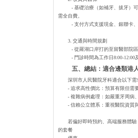
- 基礎治療（如補牙、拔牙）
需全自費。
- 支付方式支援現金、銀聯卡
3. 交通與時間規劃
- 從羅湖口岸打的至留醫部院區
- 門診時間為工作日8:00-12:0
五、總結：適合邊類港
深圳市人民醫院牙科適合以下
- 追求高性價比：預算有限但
- 複雜病例處理：如嚴重牙周
- 信賴公立體系：重視醫院資
若偏好即時預約、高端服務體驗
的套餐