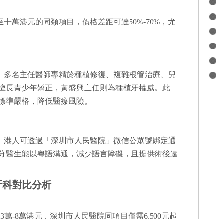
萬港元的同類項目，價格差距可達50%-70%，尤
。
，多名主任醫師專精於種植修復、複雜根管治療、兒
擅長青少年矯正，黃盛興主任則為種植牙權威。此
制標準嚴格，降低醫療風險。
，港人可透過「深圳市人民醫院」微信公眾號綁定通
分醫生能以粵語溝通，減少語言障礙，且提供術後遠
牙科對比分析
萬-8萬港元，深圳市人民醫院同項目僅需6,500元起