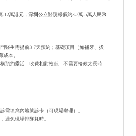
-12萬港元，深圳公立醫院報價約3.7萬-5萬人民幣
門醫生需提前3-7天預約；基礎項目（如補牙、拔
隱藏成本。
機構預約靈活，收費相對較低，不需要輪候太長時
初診需填寫內地就診卡（可現場辦理）。
約，避免現場排隊耗時。