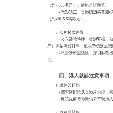
（約7,000港元），價格差距顯著。
- 隱形矯正：香港隱適美普遍8萬
（約4萬-5.5萬港元）。
2. 服務模式差異
- 公立醫院特性：號源緊張，熱
牙）需按流程排隊，但收費穩定無
- 私營診所靈活性：深圳私營
間。
四、港人就診注意事項
1. 證件與預約
- 攜帶回鄉證及香港身份證，
- 建議提前透過微信公眾號預
2. 收費與醫保