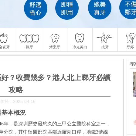
全瓷牙
鑲牙
烤瓷牙
冷光美白
拔牙
牙疼
專
唔好？收費幾多？港人北上睇牙必讀
攻略
佈於：2025-04-16
科基本概況
46年，是深圳歷史最悠久的三甲公立醫院科室之一，
華分院，其中留醫部院區鄰近羅湖口岸，地鐵3號線