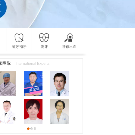
蛀牙補牙
洗牙
牙齦出血
家團隊
International Experts