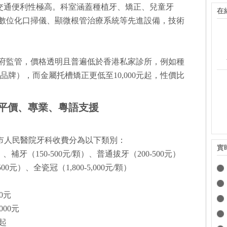
，交通便利性極高。科室涵蓋種植牙、矯正、兒童牙
在
數位化口掃儀、顯微根管治療系統等先進設備，技術
府監管，價格透明且普遍低於香港私家診所，例如種
騰品牌），而金屬托槽矯正更低至10,000元起，性價比
：平價、專業、粵語支援
圳市人民醫院牙科收費分為以下類別：
實
）、補牙（150-500元/顆）、普通拔牙（200-500元）
00元）、全瓷冠（1,800-5,000元/顆）
00元
,000元
顆起