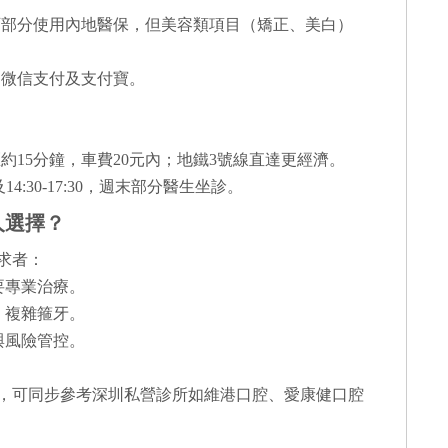
可部分使用內地醫保，但美容類項目（矯正、美白）
、微信支付及支付寶。
約15分鐘，車費20元內；地鐵3號線直達更經濟。
0及14:30-17:30，週末部分醫生坐診。
人選擇？
需求者：
需要專業治療。
病、複雜箍牙。
質與風險管控。
，可同步參考深圳私營診所如維港口腔、愛康健口腔