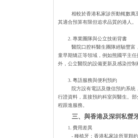
相較於香港私家診所動輒數萬至十
其適合預算有限但追求品質的港人
2. 專業團隊與公立技術背書
醫院口腔科醫生團隊經驗豐富
童早期矯正等領域，例如熊國平主任
外，公立醫院的設備更新及感染控
3. 粵語服務與便利預約
院方設有電話及微信預約系統
行證資料，直接預約科室與醫生。部
程跟進服務。
三、與香港及深圳私營
1. 費用差異
- 種植牙：香港私家診所單顆約3