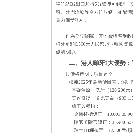
翠竹站B2出口步行5分鐘即可到達
科、牙周治療等全方位服務，並配備
實力備受認可。
作為公立醫院，其收費標準受政
植牙單顆6,500元人民幣起（韓國登
優勢明顯。
二、港人睇牙3大優勢
1. 價格透明，項目齊全
根據2025年最新價目表，深
- 基礎治療：洗牙（120-200元
- 美容修復：冷光美白（980-1,5
- 矯正與種植：
- 金屬托槽矯正：18,000-35,0
- 隱適美隱形矯正：35,900-50
- 瑞士ITI種植牙：12,800元/