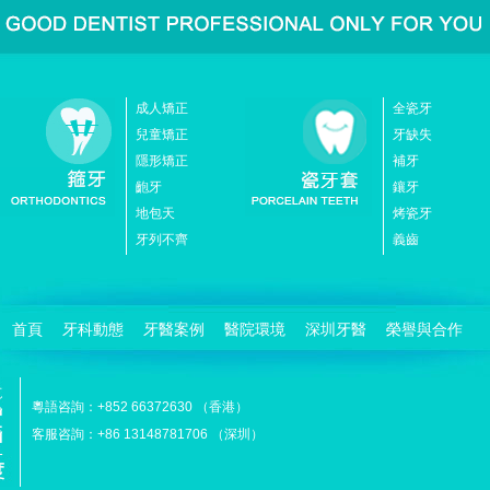
成人矯正
全瓷牙
兒童矯正
牙缺失
隱形矯正
補牙
齙牙
鑲牙
地包天
烤瓷牙
牙列不齊
義齒
首頁
牙科動態
牙醫案例
醫院環境
深圳牙醫
榮譽與合作
粵語咨詢：+852 66372630 （香港）
客服咨詢：+86 13148781706 （深圳）