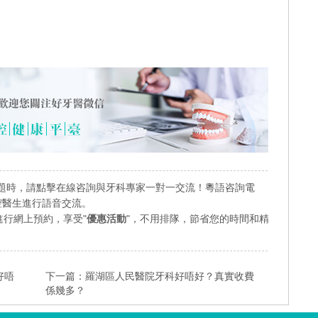
題時，請點擊在線咨詢與牙科專家一對一交流！粵語咨詢電
業口腔醫生進行語音交流。
行網上預約，享受"
優惠活動
"，不用排隊，節省您的時間和精
好唔
下一篇：
羅湖區人民醫院牙科好唔好？真實收費
係幾多？