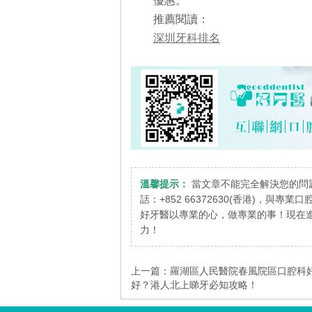
優惠。
推薦閱讀：
深圳牙科排名
溫馨提示：
當文章不能完全解決您的問
話：+852 66372630(香港)，與專
好牙醫以專業的心，做專業的事！現在進
力！
上一篇：
羅湖區人民醫院春風院區口腔科
好？港人北上睇牙必知攻略！