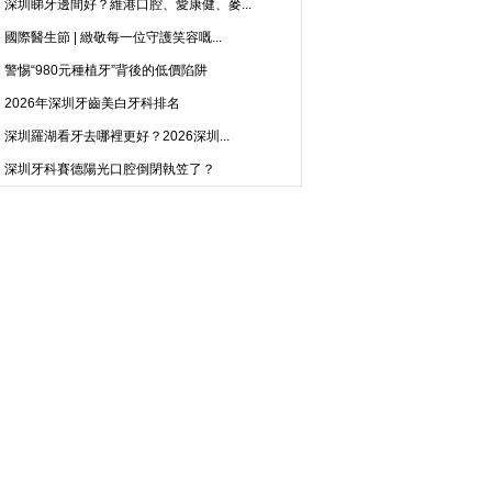
深圳睇牙邊間好？維港口腔、愛康健、麥...
國際醫生節 | 緻敬每一位守護笑容嘅...
警惕“980元種植牙”背後的低價陷阱
2026年深圳牙齒美白牙科排名
深圳羅湖看牙去哪裡更好？2026深圳...
深圳牙科賽德陽光口腔倒閉執笠了？