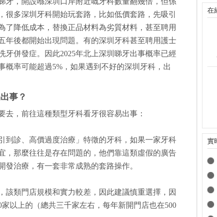
睇牙，開設喺深圳口岸附近嘅牙科數量翻幾倍，但係
在
，很多深圳牙科開始玩套路，比如低價套路，先吸引
為了降低成本，替換正品材料為劣質材料，甚至聘用
五年後都開始出現問題。有的深圳牙科甚至聘用護士
牙併發症。因此2025年北上深圳睇牙出事概率已經
事概率可能超過5%，如果遇到不好的深圳牙科，出
易出事？
要去，前往這種類型牙科看牙很容易出事：
引到診、高價過度治療」特徵的牙科，如果一家牙科
實
宜，那麼往往是存在問題的，他們靠這類虛假的廣告
開發治療，有一套非常成熟的套路操作。
，該類門店規模和實力較差，因此建議慎重選擇，因
0家以上的（總共三千家左右，每年新開門店也在500