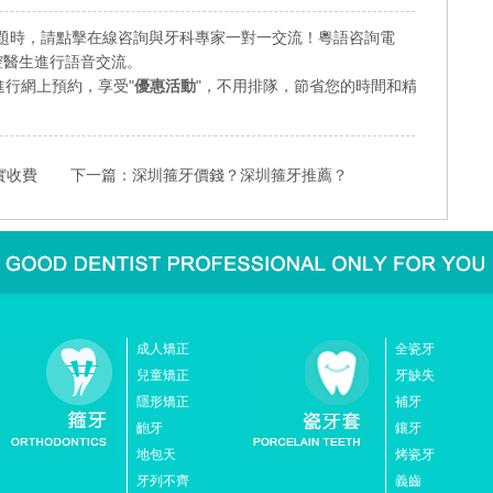
題時，請點擊在線咨詢與牙科專家一對一交流！粵語咨詢電
業口腔醫生進行語音交流。
行網上預約，享受"
優惠活動
"，不用排隊，節省您的時間和精
實收費
下一篇：
深圳箍牙價錢？深圳箍牙推薦？
成人矯正
全瓷牙
兒童矯正
牙缺失
隱形矯正
補牙
齙牙
鑲牙
地包天
烤瓷牙
牙列不齊
義齒