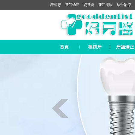
種植牙
牙齒矯正
瓷牙套
牙齒美學
綜合治療
首頁
種植牙
牙齒矯正