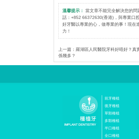
溫馨提示：
當文章不能完全解決您的問
話：+852 66372630(香港)，與專
好牙醫以專業的心，做專業的事！現在進
力！
上一篇：
羅湖區人民醫院牙科好唔好？真
係幾多？
前牙種植
後牙種植
單顆種植
多顆種植
半口種植
全口種植