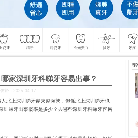
全瓷牙
鑲牙
烤瓷牙
冷光美白
拔牙
牙疼
專
？哪家深圳牙科睇牙容易出事？
佈於：2025-04-17
，港人北上深圳睇牙越來越頻繁，但係北上深圳睇牙也
深圳睇牙出事概率是多少？去哪些深圳牙科睇牙容易