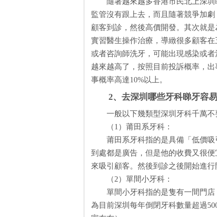
隨著越來越多香港市民北上深圳
監管沒有跟上去，而且隨著競爭加劇
顧客到診，然後高價開發。其次就是
實習醫生操作治療，導緻很多顧客在
或者咨詢師洗牙，可能出現感染或者洗
越來越高了，按照目前投訴概率，出
事概率高達10%以上。
2、去深圳哪些牙科睇牙容
一般以下幾類型深圳牙科千萬不
（1）莆田系牙科：
莆田系牙科指的是具備「低價吸
到處都是廣告，但是他的收費又很便
來吸引顧客。然後到診之後開始進行
（2）單間小牙科：
單間小牙科指的是隻有一間門店
為目前深圳每年倒閉牙科數量超過50