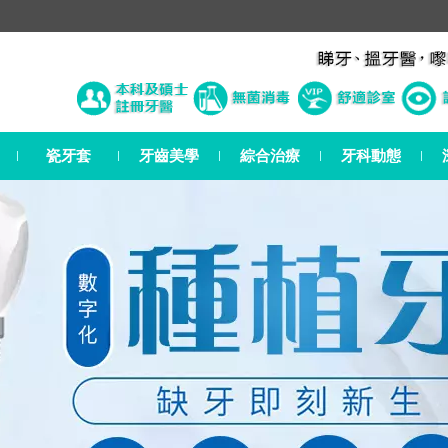
瓷牙套
牙齒美學
綜合治療
牙科動態