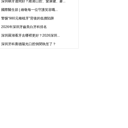
深圳睇牙邊間好？維港口腔、愛康健、麥...
國際醫生節 | 緻敬每一位守護笑容嘅...
警惕“980元種植牙”背後的低價陷阱
2026年深圳牙齒美白牙科排名
深圳羅湖看牙去哪裡更好？2026深圳...
深圳牙科賽德陽光口腔倒閉執笠了？