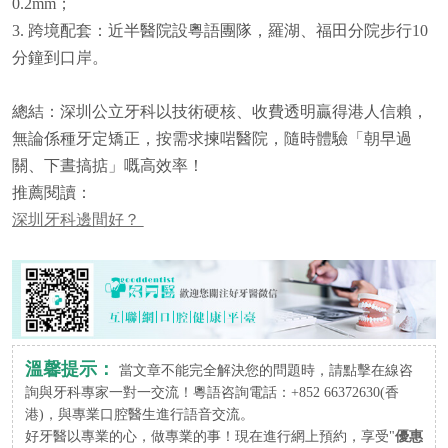
0.2mm；
3. 跨境配套：近半醫院設粵語團隊，羅湖、福田分院步行10
分鐘到口岸。
總結：深圳公立牙科以技術硬核、收費透明贏得港人信賴，
無論係種牙定矯正，按需求揀啱醫院，隨時體驗「朝早過
關、下晝搞掂」嘅高效率！
推薦閱讀：
深圳牙科邊間好？
溫馨提示：
當文章不能完全解決您的問題時，請點擊在線咨
詢與牙科專家一對一交流！粵語咨詢電話：+852 66372630(香
港)，與專業口腔醫生進行語音交流。
好牙醫以專業的心，做專業的事！現在進行網上預約，享受"
優惠