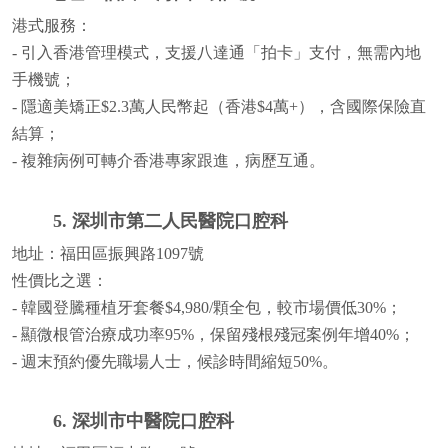
港式服務：
- 引入香港管理模式，支援八達通「拍卡」支付，無需內地
手機號；
- 隱適美矯正$2.3萬人民幣起（香港$4萬+），含國際保險直
結算；
- 複雜病例可轉介香港專家跟進，病歷互通。
5. 深圳市第二人民醫院口腔科
地址：福田區振興路1097號
性價比之選：
- 韓國登騰種植牙套餐$4,980/顆全包，較市場價低30%；
- 顯微根管治療成功率95%，保留殘根殘冠案例年增40%；
- 週末預約優先職場人士，候診時間縮短50%。
6. 深圳市中醫院口腔科