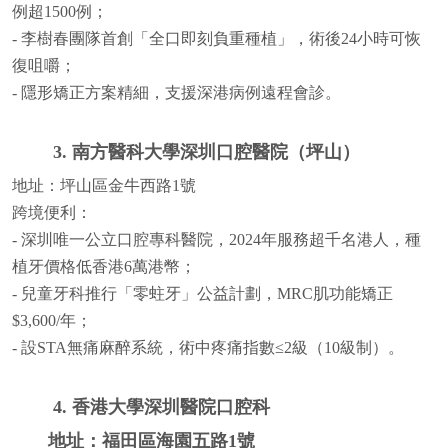
例超1500例；
- 李樹春團隊首創「全口即刻負重種植」，術後24小時可恢
復咀嚼；
- 隱形矯正方案精細，支援深港病例遠程會診。
3. 南方醫科大學深圳口腔醫院（坪山）
地址：坪山區金牛西路1號
跨境便利：
- 深圳唯一公立口腔專科醫院，2024年服務超千名港人，種
植牙價格低香港6萬港幣；
- 兒童牙科推行「零蛀牙」公益計劃，MRC肌功能矯正
$3,600/年；
- 設STA無痛麻醉系統，術中疼痛指數≤2級（10級制）。
4. 香港大學深圳醫院口腔科
地址：福田區海園五路1號