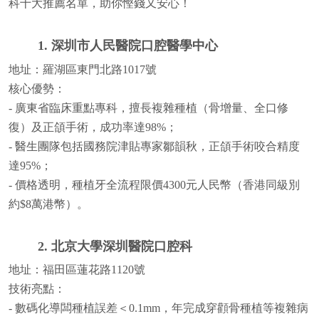
科十大推薦名單，助你慳錢又安心！
1. 深圳市人民醫院口腔醫學中心
地址：羅湖區東門北路1017號
核心優勢：
- 廣東省臨床重點專科，擅長複雜種植（骨增量、全口修
復）及正頜手術，成功率達98%；
- 醫生團隊包括國務院津貼專家鄒韻秋，正頜手術咬合精度
達95%；
- 價格透明，種植牙全流程限價4300元人民幣（香港同級別
約$8萬港幣）。
2. 北京大學深圳醫院口腔科
地址：福田區蓮花路1120號
技術亮點：
- 數碼化導闆種植誤差＜0.1mm，年完成穿顴骨種植等複雜病