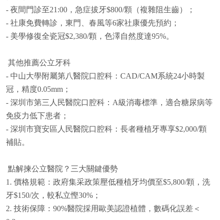
- 夜間門診至21:00，急症拔牙$800/顆（複雜阻生齒）；
- 社康免費轉診，東門、春風等6家社康優先預約；
- 美學修復全瓷冠$2,380/顆，色澤自然度達95%。
其他推薦公立牙科
- 中山大學附屬第八醫院口腔科：CAD/CAM系統24小時製
冠，精度0.05mm；
- 深圳市第三人民醫院口腔科：A級消毒標準，適合糖尿病等
免疫力低下患者；
- 深圳市寶安區人民醫院口腔科：長者種植牙專享$2,000/顆
補貼。
點解揀公立醫院？三大關鍵優勢
1. 價格規範：政府集采政策壓低種植牙均價至$5,800/顆，洗
牙$150/次，較私立慳30%；
2. 技術保障：90%醫院採用歐美認證植體，數碼化誤差＜