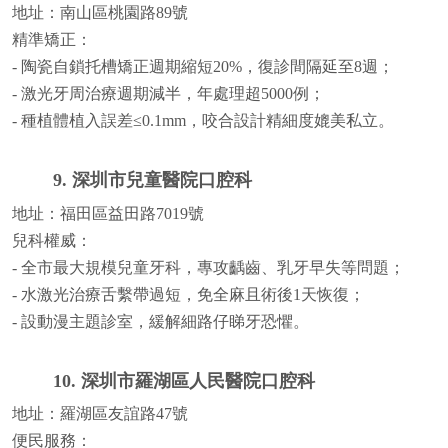
地址：南山區桃園路89號
精準矯正：
- 陶瓷自鎖托槽矯正週期縮短20%，復診間隔延至8週；
- 激光牙周治療週期減半，年處理超5000例；
- 種植體植入誤差≤0.1mm，咬合設計精細度媲美私立。
9. 深圳市兒童醫院口腔科
地址：福田區益田路7019號
兒科權威：
- 全市最大規模兒童牙科，專攻齲齒、乳牙早失等問題；
- 水激光治療舌繫帶過短，免全麻且術後1天恢復；
- 設動漫主題診室，緩解細路仔睇牙恐懼。
10. 深圳市羅湖區人民醫院口腔科
地址：羅湖區友誼路47號
便民服務：