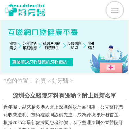
*您的位置：
首頁 >
好牙醫
>
深圳公立醫院牙科有邊啲？附上最新名單
近年嚟，越來越多港人北上深圳解決牙齒問題，公立醫院憑
藉收費透明、技術權威同設備先進，成為跨境睇牙嘅首選。
根據2025年最新數據同患者評價，以下整理深圳公立醫院牙