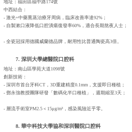
地址：福田區福中路174號
中西結合：
- 激光+中藥熏蒸治療牙周病，臨床改善率達92%；
- 自製漱口液降低口腔潰瘍復發率60%，適合長期熬夜人士；
- 全瓷冠採用德國威蘭德品牌，耐用性比普通陶瓷高3倍。
7. 深圳大學總醫院口腔科
地址：南山區學苑大道1098號
創新技術：
- 深圳市首台牙科CT，3D重建精度0.1mm，支援即日種植；
- 鄧永強教授團隊研發「數碼化半口種植」，週期縮至3天；
- 層流手術室PM2.5＜15μg/m³，感染風險近乎零。
8. 華中科技大學協和深圳醫院口腔科