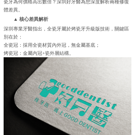
瓷牙為何價格高出數倍？深圳好牙醫為您深度解析兩種修復
體差異。
▲ 核心差異解析
深圳專業牙醫指出，全瓷牙屬於烤瓷牙升級版技術，關鍵區
別在於：
全瓷冠：採用全瓷材質內外冠，無金屬基底；
烤瓷冠：金屬內冠+瓷外層結構。