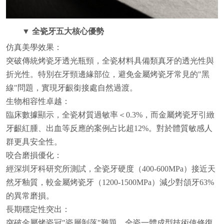
▼ 全瓷牙五大核心優勢
仿真美學效果：
突破傳統烤瓷牙透光瓶頸，全瓷材料具備類真牙的透光性與
折光性。特別在牙頸邊緣部位，避免金屬烤瓷牙常見的"黑
線"問題，實現牙齦銜接處自然過渡。
生物相容性卓越：
臨床數據顯示，全瓷材質過敏率＜0.3%，而金屬烤瓷牙引緻
牙齦紅腫、出血等反應的案例占比超12%。對於體質敏感人
群更具安全性。
咬合磨損優化：
經深圳牙科研究所測試，全瓷牙硬度（400-600MPa）接近天
然牙釉質，較金屬烤瓷牙（1200-1500MPa）減少對頜牙63%
的異常磨損。
長期穩定性突出：
突破金屬烤瓷冠"瓷層剝落"難題，全瓷一體成型技術使修復