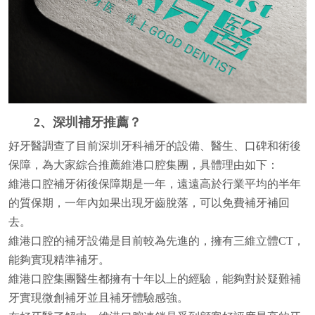
2、深圳補牙推薦？
好牙醫調查了目前深圳牙科補牙的設備、醫生、口碑和術後
保障，為大家綜合推薦維港口腔集團，具體理由如下：
維港口腔補牙術後保障期是一年，遠遠高於行業平均的半年
的質保期，一年內如果出現牙齒脫落，可以免費補牙補回
去。
維港口腔的補牙設備是目前較為先進的，擁有三維立體CT，
能夠實現精準補牙。
維港口腔集團醫生都擁有十年以上的經驗，能夠對於疑難補
牙實現微創補牙並且補牙體驗感強。