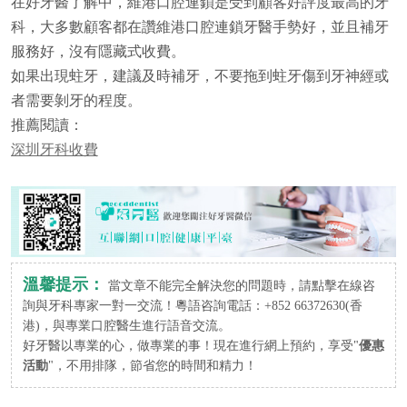
在好牙醫了解中，維港口腔連鎖是受到顧客好評度最高的牙
科，大多數顧客都在讚維港口腔連鎖牙醫手勢好，並且補牙
服務好，沒有隱藏式收費。
如果出現蛀牙，建議及時補牙，不要拖到蛀牙傷到牙神經或
者需要剝牙的程度。
推薦閱讀：
深圳牙科收費
溫馨提示：
當文章不能完全解決您的問題時，請點擊在線咨
詢與牙科專家一對一交流！粵語咨詢電話：+852 66372630(香
港)，與專業口腔醫生進行語音交流。
好牙醫以專業的心，做專業的事！現在進行網上預約，享受"
優惠
活動
"，不用排隊，節省您的時間和精力！