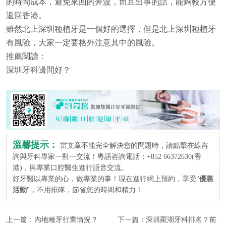
的時間成本，避免來回的奔波，而且出事的話，能夠較方便
返回香港。
雖然北上深圳種植牙是一個好的選擇，但是北上深圳種植牙
有風險，大家一定要格外注意其中的風險。
推薦閱讀：
深圳牙科邊間好？
溫馨提示：
當文章不能完全解決您的問題時，請點擊在線咨
詢與牙科專家一對一交流！粵語咨詢電話：+852 66372630(香
港)，與專業口腔醫生進行語音交流。
好牙醫以專業的心，做專業的事！現在進行網上預約，享受"
優惠
活動
"，不用排隊，節省您的時間和精力！
上一篇：
內地種牙行業情況？
下一篇：
深圳羅湖牙科排名？前