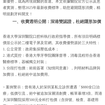
重優勢，成為跨境就醫的首選。本文依據醫院官方公示及患
者實測，整理2025年最新收費標準，助您避開隱形消費，精
明規劃牙科開支！
一、收費透明公開：深港雙認證，杜絕隱形加價
香港大學深圳醫院口腔科執行政府指導價，所有項目明碼標
價並公示於二樓電子屏及官網。其收費優勢源於三大特性：
1. 公立背景：政府集採壓低成本；
2. 港式質控：香港大學牙學院團隊督導，消毒流程符合香港
醫療標準，器械獨立封裝；
3. 分段打包價：術前簽署《知情同意書》，列明材料品牌與
加費項，杜絕術中追加費用。
> 案例警示：曾有港人於深圳某私立診所遭遇「$880全口治
療」低價引流，術中被追加深層清創費，帳單暴增3倍。而港
大深圳醫院採用500元全科打包價（含掛號、檢查、基礎用