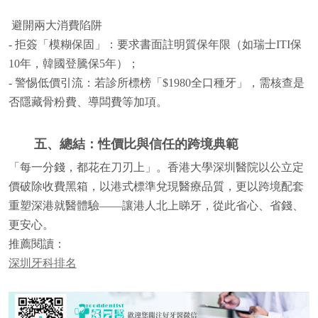
避開兩大消費陷阱
- 拒簽「模糊保固」：要求書面註明質保年限（如瑞士ITI保
10年，韓國登騰保5年）；
- 警惕低價引流：若診所標榜「$1980全口種牙」，需核查是
否隱藏骨粉費、導闆費等加項。
五、總結：性價比與信任的跨境典範
「每一分錢，都花在刀刃上」。香港大學深圳醫院以公立定
價破除收費黑箱，以港式標準兌現醫療品質，更以跨境配套
重塑深港就醫體驗——讓港人北上睇牙，從此省心、省錢、
更安心。
推薦閱讀：
深圳牙科排名