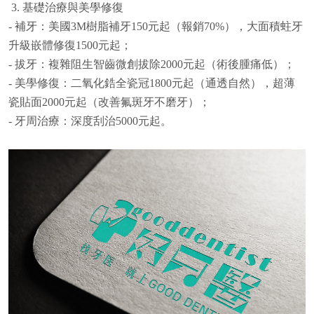
3. 基礎治療與美學修復
- 補牙：美國3M樹脂補牙150元起（報銷70%），大面積蛀牙
升級嵌體修復1500元起；
- 拔牙：複雜阻生智齒微創拔除2000元起（術後腫痛低）；
- 美學修復：二氧化鋯全瓷冠1800元起（通透自然），超薄
瓷貼面2000元起（改善氟斑牙不磨牙）；
- 牙周治療：深度刮治5000元起。