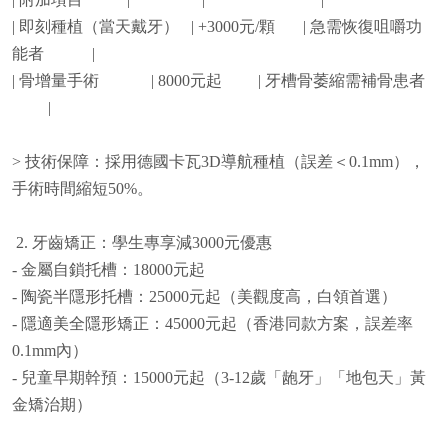
| 即刻種植（當天戴牙） | +3000元/顆 | 急需恢復咀嚼功
能者 |
| 骨增量手術 | 8000元起 | 牙槽骨萎縮需補骨患者
|
> 技術保障：採用德國卡瓦3D導航種植（誤差＜0.1mm），
手術時間縮短50%。
2. 牙齒矯正：學生專享減3000元優惠
- 金屬自鎖托槽：18000元起
- 陶瓷半隱形托槽：25000元起（美觀度高，白領首選）
- 隱適美全隱形矯正：45000元起（香港同款方案，誤差率
0.1mm內）
- 兒童早期幹預：15000元起（3-12歲「龅牙」「地包天」黃
金矯治期）