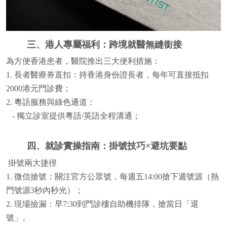
三、港人專屬福利：跨境就醫無縫銜接
為方便香港患者，醫院推出三大便利措施：
1. 長者醫療券直扣：持香港身份證長者，每年可直接抵扣
2000港元門診費；
2. 粵語服務與綠色通道：
- 獨立診室提供粵語/英語全程溝通；
四、就診實操指南：掛號技巧×避坑要點
掛號兩大捷徑
1. 微信搶號：關注官方公眾號，每週五14:00搶下週號源（熱
門號源3秒內秒光）；
2. 現場撿漏：早7:30到門診樓自助機排隊，搶當日「退
號」。