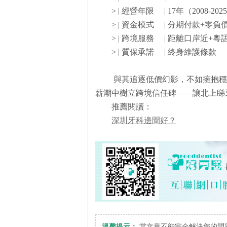
> | 經營年限 | 17年（2008-2
> | 資金模式 | 分期付款+
> | 跨境服務 | 距離口岸近+
> | 質保承諾 | 終身維護
與其追逐低價幻影，不如擁抱穩
薪潮中樹立跨境信任碑——讓北上
推薦閱讀：
深圳牙科邊間好？
溫馨提示：
當文章不能完全解決您的問