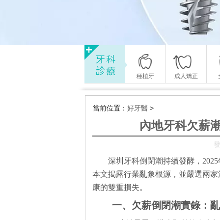
種植牙
成人矯正
當前位置：
好牙醫
>
內地牙科欠薪
發
深圳牙科倒閉潮持續發酵，202
本文揭露行業亂象根源，並嚴選兩家
康的雙重損失。
一、欠薪倒閉潮實錄：