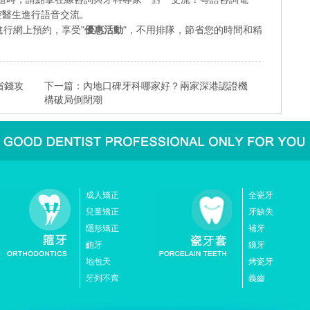
業口腔醫生進行語音交流。
行網上預約，享受"
優惠活動
"，不用排隊，節省您的時間和精
省錢攻
下一篇：
內地口碑牙科哪家好？兩家深港認證機
構破局倒閉潮
成人矯正
全瓷牙
兒童矯正
牙缺失
隱形矯正
補牙
齙牙
鑲牙
地包天
烤瓷牙
牙列不齊
義齒