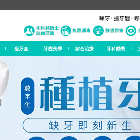
瓷牙套
牙齒美學
綜合治療
牙科動態