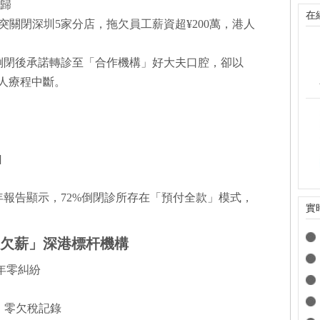
無歸
在
6月突關閉深圳5家分店，拖欠員工薪資超¥200萬，港人
腔倒閉後承諾轉診至「合作機構」好大夫口腔，卻以
港人療程中斷。
]
5年報告顯示，72%倒閉診所存在「預付全款」模式，
實
零欠薪」深港標杆機構
7年零糾紛
結、零欠稅記錄