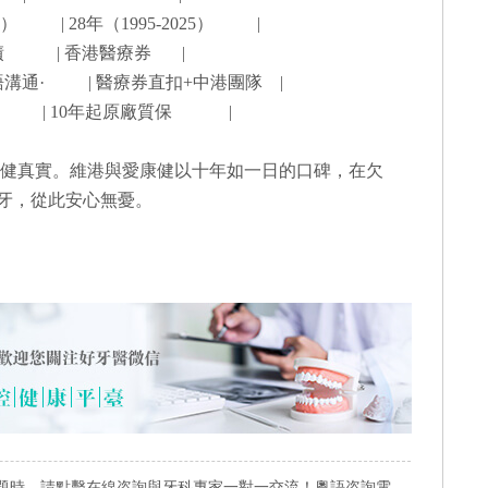
025） | 28年（1995-2025） |
零負債 | 香港醫療券 |
粵語溝通· | 醫療券直扣+中港團隊 |
條款 | 10年起原廠質保 |
健真實。維港與愛康健以十年如一日的口碑，在欠
睇牙，從此安心無憂。
題時，請點擊在線咨詢與牙科專家一對一交流！粵語咨詢電