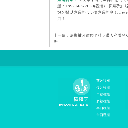
話：+852 66372630(香港)，與專
好牙醫以專業的心，做專業的事！現在進
力！
上一篇：
深圳補牙價錢？精明港人必看的
略
前牙種植
後牙種植
單顆種植
多顆種植
半口種植
全口種植