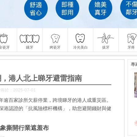
全瓷牙
鑲牙
烤瓷牙
冷光美白
拔牙
牙疼
專
潮，港人北上睇牙避雷指南
佈於：2025-07-01
5年逾百家診所欠薪停業，跨境睇牙的港人成重災區。
深港認證的「抗風險標杆機構」，助您避開錢財與健
亂象撕開行業遮羞布