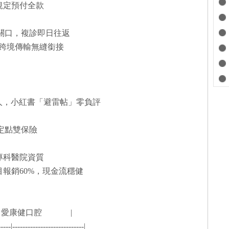
規定預付全款
達關口，複診即日往返
歷跨境傳輸無縫銜接
百人，小紅書「避雷帖」零負評
保定點雙保險
腔專科醫院資質
目報銷60%，現金流穩健
 | 愛康健口腔 |
-----|----------------------------|