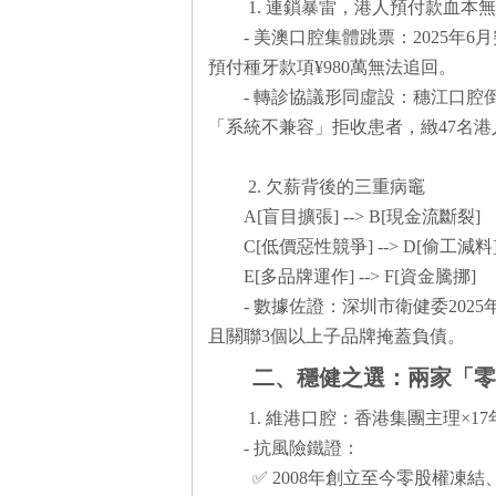
1. 連鎖暴雷，港人預付款血本
- 美澳口腔集體跳票：2025年
預付種牙款項¥980萬無法追回。
- 轉診協議形同虛設：穗江口
「系統不兼容」拒收患者，緻47名
2. 欠薪背後的三重病竈
A[盲目擴張] --> B[現金流斷裂]
C[低價惡性競爭] --> D[偷工減料
E[多品牌運作] --> F[資金騰挪]
- 數據佐證：深圳市衛健委202
且關聯3個以上子品牌掩蓋負債。
二、穩健之選：兩家「
1. 維港口腔：香港集團主理×1
- 抗風險鐵證：
✅ 2008年創立至今零股權凍