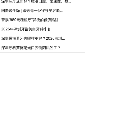
深圳睇牙邊間好？維港口腔、愛康健、麥...
國際醫生節 | 緻敬每一位守護笑容嘅...
警惕“980元種植牙”背後的低價陷阱
2026年深圳牙齒美白牙科排名
深圳羅湖看牙去哪裡更好？2026深圳...
深圳牙科賽德陽光口腔倒閉執笠了？