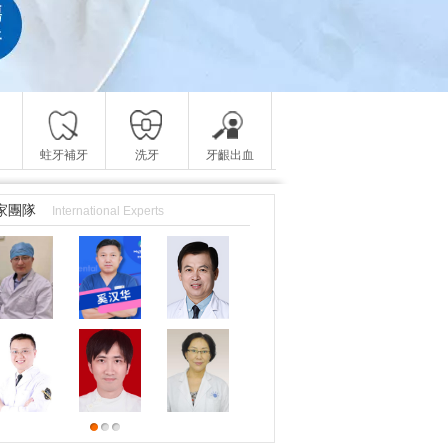
蛀牙補牙
洗牙
牙齦出血
家團隊
International Experts