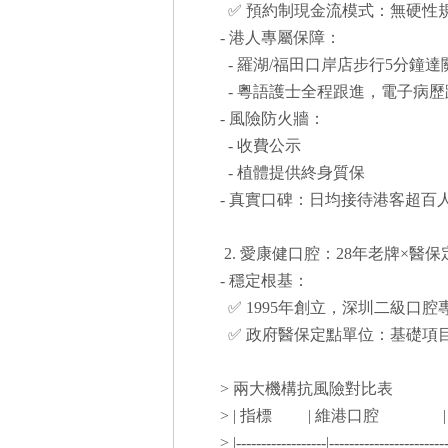
✅ 預約制現金流模式：無硬性
- 港人專屬保障：
- 羅湖/福田口岸店步行5分鐘
- 粵語護士全程跟進，電子病
- 風險防火牆：
- 收費公示
- 植體提供終身質保
- 真實口碑：日均接待港客超
2. 愛康健口腔：28年老牌×醫
- 穩定根基：
✅ 1995年創立，深圳二級口
✅ 政府醫保定點單位：基礎項
> 兩大機構抗風險對比表
> | 指標 | 維港口腔
> |------------------|-----------------------