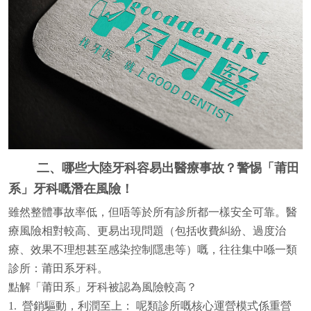
二、哪些大陸牙科容易出醫療事故？警惕「莆田
系」牙科嘅潛在風險！
雖然整體事故率低，但唔等於所有診所都一樣安全可靠。醫
療風險相對較高、更易出現問題（包括收費糾紛、過度治
療、效果不理想甚至感染控制隱患等）嘅，往往集中喺一類
診所：莆田系牙科。
點解「莆田系」牙科被認為風險較高？
1. 營銷驅動，利潤至上： 呢類診所嘅核心運營模式係重營