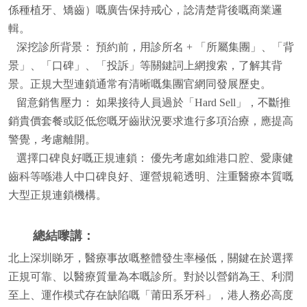
係種植牙、矯齒）嘅廣告保持戒心，諗清楚背後嘅商業邏
輯。
深挖診所背景： 預約前，用診所名 + 「所屬集團」、「背
景」、「口碑」、「投訴」等關鍵詞上網搜索，了解其背
景。正規大型連鎖通常有清晰嘅集團官網同發展歷史。
留意銷售壓力： 如果接待人員過於「Hard Sell」，不斷推
銷貴價套餐或貶低您嘅牙齒狀況要求進行多項治療，應提高
警覺，考慮離開。
選擇口碑良好嘅正規連鎖： 優先考慮如維港口腔、愛康健
齒科等喺港人中口碑良好、運營規範透明、注重醫療本質嘅
大型正規連鎖機構。
總結嚟講：
北上深圳睇牙，醫療事故嘅整體發生率極低，關鍵在於選擇
正規可靠、以醫療質量為本嘅診所。對於以營銷為王、利潤
至上、運作模式存在缺陷嘅「莆田系牙科」，港人務必高度