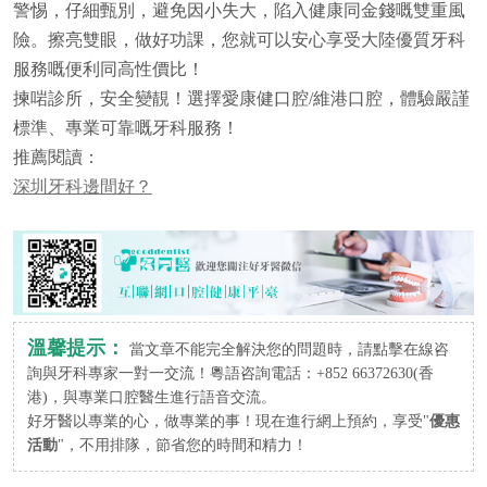
警惕，仔細甄別，避免因小失大，陷入健康同金錢嘅雙重風
險。擦亮雙眼，做好功課，您就可以安心享受大陸優質牙科
服務嘅便利同高性價比！
揀啱診所，安全變靚！選擇愛康健口腔/維港口腔，體驗嚴謹
標準、專業可靠嘅牙科服務！
推薦閱讀：
深圳牙科邊間好？
溫馨提示：
當文章不能完全解決您的問題時，請點擊在線咨
詢與牙科專家一對一交流！粵語咨詢電話：+852 66372630(香
港)，與專業口腔醫生進行語音交流。
好牙醫以專業的心，做專業的事！現在進行網上預約，享受"
優惠
活動
"，不用排隊，節省您的時間和精力！