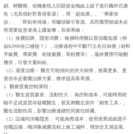
銷、輕醫療。佢哋會投入巨額資金喺線上線下進行轟炸式廣
告（尤其係針對香港客源），用「超低價」、「專家坐
診」、「即刻有得做」等噱頭吸引客源。高昂嘅營銷成本必
然需要從患者身上賺返嚟，容易導緻：
（1）收費陷阱、隱形消費： 報價時用難以置信嘅低價（例
如$2999全口種植？），治療過程中不斷巧立名目加價（材料
升級費、專家費、術後藥費、骨粉費等），最終費用可能翻
幾倍，引發大量糾紛。
（2）過度治療： 醫生可能傾向於誇大病情，推薦更多、更
貴但非必要嘅治療方案，務求提高客單價。
2. 醫療質量控制薄弱：
（1）醫生資質參差、流動性大： 為控制成本，可能聘用經
驗不足或資質存疑嘅醫生，甚至將醫生當作「銷售工具」。
醫生流動性高，影響治療連續性同責任歸屬。
（2）設備同消毒隱患： 可能為慳成本，使用老舊或維護不
佳嘅設備，喺消毒滅菌流程上偷工減料，增加交叉感染風