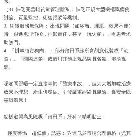
險。
（3）缺乏完善嘅質量管理體系： 缺乏正規大型機構嘅病例
討論、質量監控、術後跟蹤等機制。
3. 術後服務無保障： 出現問題（如疼痛、腫脹、效果不佳）
時，跟進處理消極，推卸責任，甚至「玩失蹤」，令患者求
助無門。
4. 「掛羊頭賣狗肉」： 部分莆田系診所會刻意包裝成「港
資」、「國際連鎖」或借用其他正規品牌嘅名氣，混淆視
聽。
呢啲問題唔一定直接等於「醫療事故」，但大大增加咗治療
效果不理想、產生併發症、引發嚴重糾紛嘅風險，係安全隱
患嘅溫床！
點樣避開高風險嘅「莆田系」牙科？精明貼士：
極度警惕「超低價」誘惑： 對遠低於市場合理價格（尤其