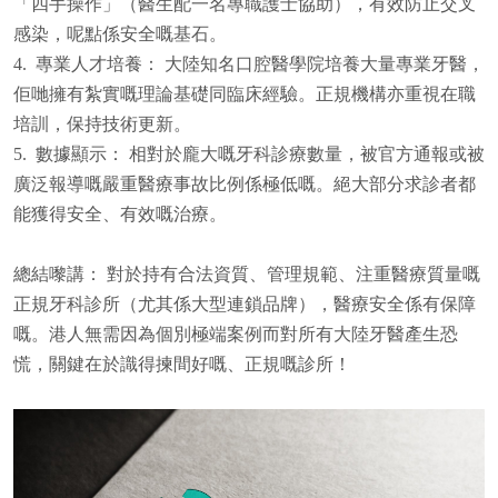
「四手操作」（醫生配一名專職護士協助），有效防止交叉
感染，呢點係安全嘅基石。
4. 專業人才培養： 大陸知名口腔醫學院培養大量專業牙醫，
佢哋擁有紮實嘅理論基礎同臨床經驗。正規機構亦重視在職
培訓，保持技術更新。
5. 數據顯示： 相對於龐大嘅牙科診療數量，被官方通報或被
廣泛報導嘅嚴重醫療事故比例係極低嘅。絕大部分求診者都
能獲得安全、有效嘅治療。
總結嚟講： 對於持有合法資質、管理規範、注重醫療質量嘅
正規牙科診所（尤其係大型連鎖品牌），醫療安全係有保障
嘅。港人無需因為個別極端案例而對所有大陸牙醫產生恐
慌，關鍵在於識得揀間好嘅、正規嘅診所！