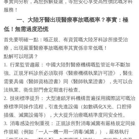
事實同分析，為您拆解疑慮，等您安心享受高性價比嘅牙科
服務！
一、大陸牙醫出現醫療事故嘅概率？事實：極
低！無需過度恐慌
首先要明確一點：喺正規、有資質嘅大陸牙科診所接受治
療，出現嚴重醫療事故嘅概率其實係非常低嘅！
點解可以咁講？
1. 行業監管趨嚴： 中國大陸對醫療機構嘅監管近年不斷加
強。正規牙科診所必須取得《醫療機構執業許可證》，醫生
需要具備《醫師資格證書》同《醫師執業證書》，先可以合
法執業。衛生部門會定期進行檢查。
2. 技術標準提升： 大型連鎖牙科機構普遍採用國際認可嘅治
療標準同操作流程，引進先進設備（如數碼化X光、口腔掃
描儀、滅菌設備等），大大提升治療嘅精準度同安全性。
3. 消毒感染控制重視： 正規診所對消毒滅菌有嚴格規定同操
作規範（例如「一人一機一用一消毒/滅菌」），嚴格執行