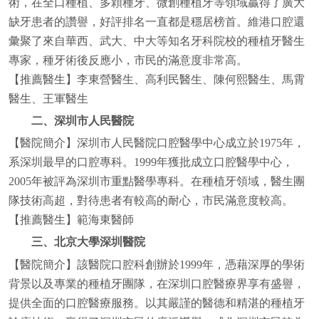
術，在全口種植、多顆種牙、微創種植牙等領域贏得了廣大
缺牙患者的讚譽，好評排名一直都是穩居榜首。維港口腔還
彙聚了來自華西、武大、中大等知名牙科院校的種植牙醫生
專家，種牙術後反應小，市民的滿意度非常高。
【推薦醫生】李東營醫生、高利民醫生、陳何熙醫生、馬霄
醫生、王軍醫生
二、深圳市人民醫院
【醫院簡介】深圳市人民醫院口腔醫學中心成立於1975年，
系深圳最早的口腔專科。1999年獲批成立口腔醫學中心，
2005年被評為深圳市重點醫學專科。在種植牙領域，醫生團
隊技術高超，對待患者有較高的耐心，市民滿意度較高。
【推薦醫生】範海東醫師
三、北京大學深圳醫院
【醫院簡介】該醫院口腔科創辦於1999年，憑藉深厚的學術
背景以及專業的種植牙團隊，在深圳口腔醫療界享有盛譽，
提供全面的口腔醫療服務。以其嚴謹的醫德和精湛的種植牙