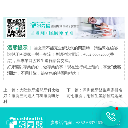
溫馨提示：
當文章不能完全解決您的問題時，請點擊在線咨
詢與牙科專家一對一交流！粵語咨詢電話：+852 66372630(香
港)，與專業口腔醫生進行語音交流。
好牙醫以專業的心，做專業的事！現在進行網上預約，享受"
優惠
活動
"，不用排隊，節省您的時間和精力！
上一篇：
大陸剝牙邊間牙科比較
下一篇：
深圳種牙醫生專家排名
好？推薦三間港人口碑推薦嘅牙
前七推薦，附醫生坐診醫院地址
科
廣東話咨詢：+852 66372630 （香港）