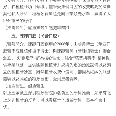
好。在種植牙項目領域，儘管愛康健口腔的收費略高於深圳
其他私人牙科，種植牙質量也是同行業領先水準，贏得了大
部分市民的好評。
【推薦醫生】盧勇輝醫生/熊志華醫生
五、陳靜口腔（民營口腔）
【醫院簡介】陳靜口腔創辦於2008年，由趙勇博士（華西口
腔醫學院種植修復學博士）與陳靜醫師（牙種植碩士）聯合
創立。以“創造幸福”為核心理念，結合“慈悲與科學”精神提
供專業服務，提供國際種植牙系統與先進的治療設備以及獨
立的種植牙診室，雖然植牙收費中偏高，卻因為細緻的服務
體驗以及高超的種牙技術，受到患者青睞。
【推薦醫生】趙勇醫生
以上五家就是深圳種牙醫院排名前五的牙科推薦，如果有北
上深圳種牙的打算，可以考慮一下這些牙科，基本不會中
伏。