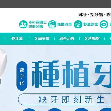
瓷牙套
牙齒美學
綜合治療
牙科動態