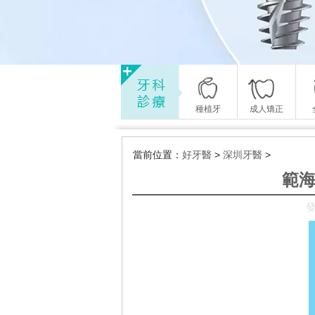
種植牙
成人矯正
當前位置：
好牙醫
>
深圳牙醫
>
範海
發