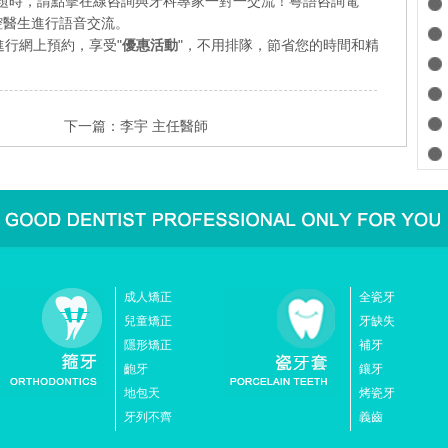
題時，請點擊在線咨詢與牙科專家一對一交流！粵語咨詢電
業口腔醫生進行語音交流。
行網上預約，享受"
優惠活動
"，不用排隊，節省您的時間和精
下一篇：
李宇 主任醫師
成人矯正
全瓷牙
兒童矯正
牙缺失
隱形矯正
補牙
齙牙
鑲牙
地包天
烤瓷牙
牙列不齊
義齒