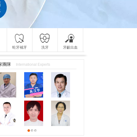
蛀牙補牙
洗牙
牙齦出血
家團隊
International Experts