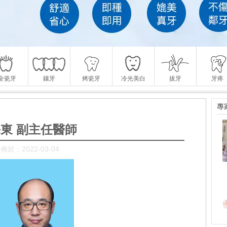
全瓷牙
鑲牙
烤瓷牙
冷光美白
拔牙
牙疼
專
東 副主任醫師
佈於：2022-03-04