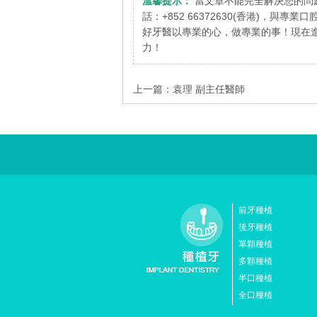
溫馨提示：
當文章不能完全解決您的問
話：+852 66372630(香港)，與專
好牙醫以專業的心，做專業的事！現在進
力！
上一篇：
袁理 副主任醫師
前牙種植
後牙種植
單顆種植
多顆種植
半口種植
全口種植