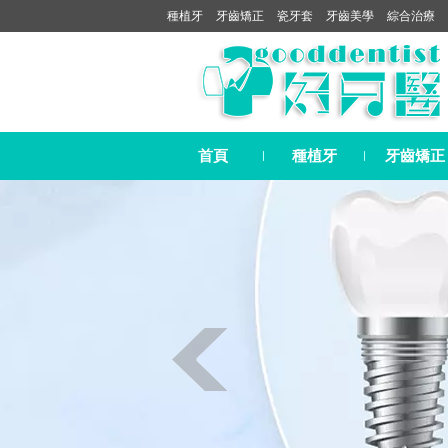
種植牙
牙齒矯正
瓷牙套
牙齒美學
綜合治療
首頁
種植牙
牙齒矯正