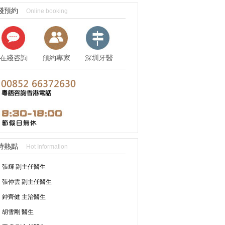
綫預約
Online booking
在綫咨詢
預約專家
深圳牙醫
資訊
時熱點
Hot Information
張輝 副主任醫生
張仲雲 副主任醫生
鈡齊健 主治醫生
胡雪剛 醫生