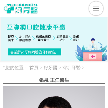
*您的位置：
首頁 >
好牙醫
>
深圳牙醫
>
張泉 主任醫生