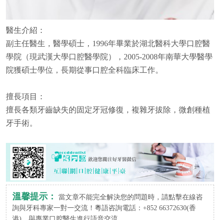
醫生介紹：
副主任醫生，醫學碩士，1996年畢業於湖北醫科大學口腔醫
學院（現武漢大學口腔醫學院），2005-2008年南華大學醫學
院獲碩士學位，長期從事口腔全科臨床工作。
擅長項目：
擅長各類牙齒缺失的固定牙冠修復，複雜牙拔除，微創種植
牙手術。
溫馨提示：
當文章不能完全解決您的問題時，請點擊在線咨
詢與牙科專家一對一交流！粵語咨詢電話：+852 66372630(香
港)，與專業口腔醫生進行語音交流。