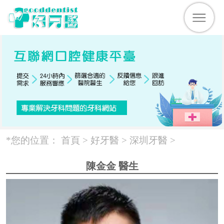
*您的位置：
首頁 >
好牙醫
>
深圳牙醫
>
陳金金 醫生