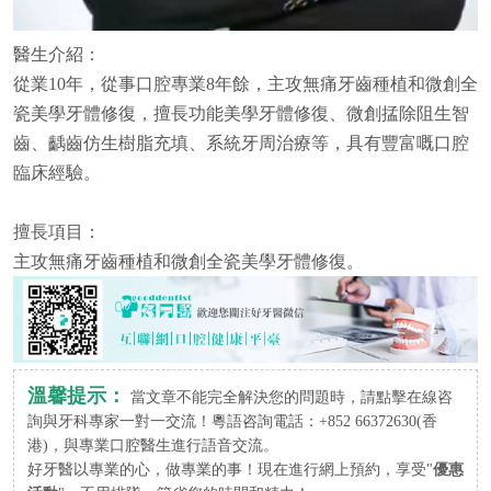
醫生介紹：
從業10年，從事口腔專業8年餘，主攻無痛牙齒種植和微創全
瓷美學牙體修復，擅長功能美學牙體修復、微創掹除阻生智
齒、齲齒仿生樹脂充填、系統牙周治療等，具有豐富嘅口腔
臨床經驗。
擅長項目：
主攻無痛牙齒種植和微創全瓷美學牙體修復。
溫馨提示：
當文章不能完全解決您的問題時，請點擊在線咨
詢與牙科專家一對一交流！粵語咨詢電話：+852 66372630(香
港)，與專業口腔醫生進行語音交流。
好牙醫以專業的心，做專業的事！現在進行網上預約，享受"
優惠