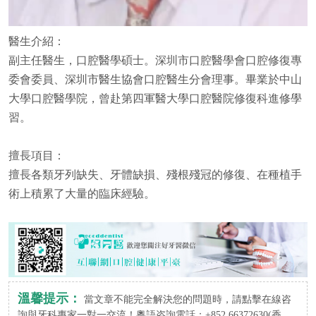
醫生介紹：
副主任醫生，口腔醫學碩士。深圳市口腔醫學會口腔修復專
委會委員、深圳市醫生協會口腔醫生分會理事。畢業於中山
大學口腔醫學院，曾赴第四軍醫大學口腔醫院修復科進修學
習。
擅長項目：
擅長各類牙列缺失、牙體缺損、殘根殘冠的修復、在種植手
術上積累了大量的臨床經驗。
溫馨提示：
當文章不能完全解決您的問題時，請點擊在線咨
詢與牙科專家一對一交流！粵語咨詢電話：+852 66372630(香