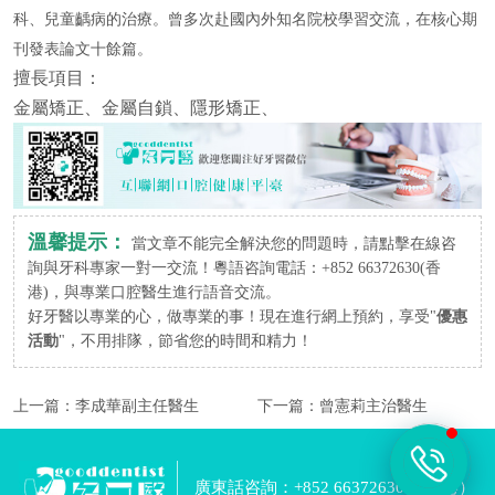
科、兒童齲病的治療。曾多次赴國內外知名院校學習交流，在核心期
刊發表論文十餘篇。
擅長項目：
金屬矯正、金屬自鎖、隱形矯正、
溫馨提示：
當文章不能完全解決您的問題時，請點擊在線咨
詢與牙科專家一對一交流！粵語咨詢電話：+852 66372630(香
港)，與專業口腔醫生進行語音交流。
好牙醫以專業的心，做專業的事！現在進行網上預約，享受"
優惠
活動
"，不用排隊，節省您的時間和精力！
上一篇：
李成華副主任醫生
下一篇：
曾憲莉主治醫生
廣東話咨詢：+852 66372630 （香港）