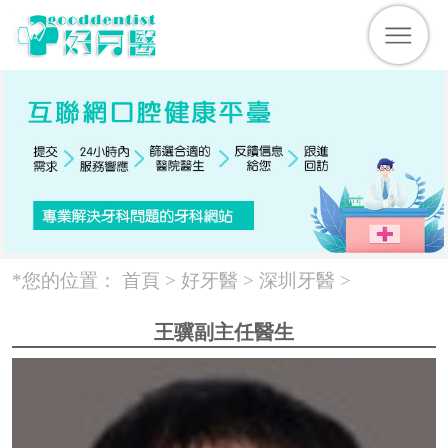
*您的位置：
首頁 >
好牙醫
>
深圳牙醫
>
王骥副主任醫生