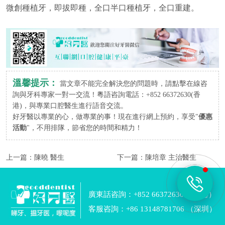
微創種植牙，即拔即種，全口半口種植牙，全口重建。
溫馨提示：
當文章不能完全解決您的問題時，請點擊在線咨
詢與牙科專家一對一交流！粵語咨詢電話：+852 66372630(香
港)，與專業口腔醫生進行語音交流。
好牙醫以專業的心，做專業的事！現在進行網上預約，享受"
優惠
活動
"，不用排隊，節省您的時間和精力！
上一篇：
陳曉 醫生
下一篇：
陳培章 主治醫生
廣東話咨詢：+852 66372630 （香港）
客服咨詢：+86 13148781706 （深圳）