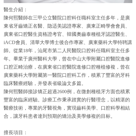
醫生介紹：
陳何熙醫師在三甲公立醫院口腔科任職科室主任多年，是廣
東省牙齒矯正名醫、隐适美認證專家、廣東正畸學會會員、
廣東省口腔醫生資格證考官、韓國奧齒泰種植牙認證醫生、
iACD會員、清華大學博士後合作專家、廣東藥科大學特聘講
師。從業18年，汕尾市第二人民醫院口腔科任職科室主任多
年。畢業于廣州醫科大學，曾在中山大學附屬口腔醫院進修
口腔正畸治療，在廣東省口腔醫院進修口腔種植修複，曾在
廣東藥科大學附屬第一醫院口腔科工作，積累了豐富的牙科
臨床醫療經驗，并發表省級論文多篇。
陳何熙醫師接診矯正超過2600例，在微創種植牙方面也積累
豐富的臨床經驗。診療工作秉承踏實的行醫理念，以精湛的
醫療技術，專業的牙醫視角，實現齒科美學、口腔科學相結
合，讓牙科患者達到預期的矯治及美學修複的目标。
擅長項目：