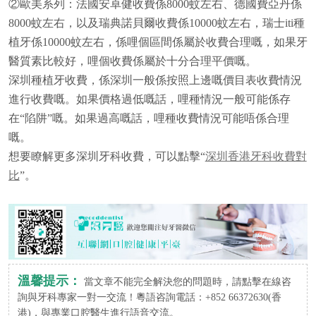
②歐美系列：法國安卓健收費係8000蚊左右、德國費亞丹係
8000蚊左右，以及瑞典諾貝爾收費係10000蚊左右，瑞士iti種
植牙係10000蚊左右，係哩個區間係屬於收費合理嘅，如果牙
醫質素比較好，哩個收費係屬於十分合理平價嘅。
深圳種植牙收費，係深圳一般係按照上邊嘅價目表收費情況
進行收費嘅。如果價格過低嘅話，哩種情況一般可能係存
在“陷阱”嘅。如果過高嘅話，哩種收費情況可能唔係合理
嘅。
想要瞭解更多深圳牙科收費，可以點擊“
深圳香港牙科收費對
比
”。
溫馨提示：
當文章不能完全解決您的問題時，請點擊在線咨
詢與牙科專家一對一交流！粵語咨詢電話：+852 66372630(香
港)，與專業口腔醫生進行語音交流。