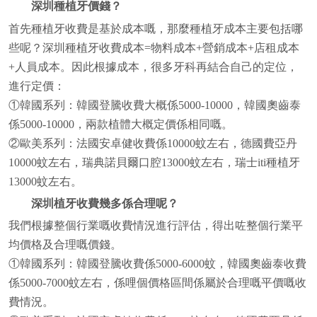
深圳種植牙價錢？
首先種植牙收費是基於成本嘅，那麼種植牙成本主要包括哪
些呢？深圳種植牙收費成本=物料成本+營銷成本+店租成本
+人員成本。因此根據成本，很多牙科再結合自己的定位，
進行定價：
①韓國系列：韓國登騰收費大概係5000-10000，韓國奧齒泰
係5000-10000，兩款植體大概定價係相同嘅。
②歐美系列：法國安卓健收費係10000蚊左右，德國費亞丹
10000蚊左右，瑞典諾貝爾口腔13000蚊左右，瑞士iti種植牙
13000蚊左右。
深圳植牙收費幾多係合理呢？
我們根據整個行業嘅收費情況進行評估，得出咗整個行業平
均價格及合理嘅價錢。
①韓國系列：韓國登騰收費係5000-6000蚊，韓國奧齒泰收費
係5000-7000蚊左右，係哩個價格區間係屬於合理嘅平價嘅收
費情況。