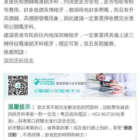
直接告知價錢嘅連鎖牙科，問清楚是否全包，是否包咗骨粉
等費用。好多低價宣傳植牙，都係唔包好多嘢嘅，而且有升
高價錢、高價開發嘅現象，因此建議一定要選擇收費完全透
明公開嘅牙科。
建議香港市民前往內地深圳種植牙，一定要選擇具備上述三
種特征嘅連鎖牙科植牙，穩定可靠，並且長期服務。
推薦閱讀：
深圳牙科排名
溫馨提示：
當文章不能完全解決您的問題時，請點擊在線咨
詢與牙科專家一對一交流！粵語咨詢電話：+852 66372630(香
港)，與專業口腔醫生進行語音交流。
好牙醫以專業的心，做專業的事！現在進行網上預約，享受"
優惠
活動
"，不用排隊，節省您的時間和精力！