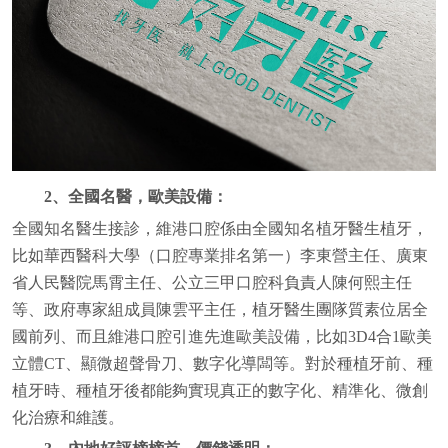
2、全國名醫，歐美設備：
全國知名醫生接診，維港口腔係由全國知名植牙醫生植牙，
比如華西醫科大學（口腔專業排名第一）李東營主任、廣東
省人民醫院馬霄主任、公立三甲口腔科負責人陳何熙主任
等、政府專家組成員陳雲平主任，植牙醫生團隊質素位居全
國前列、而且維港口腔引進先進歐美設備，比如3D4合1歐美
立體CT、顯微超聲骨刀、數字化導闆等。對於種植牙前、種
植牙時、種植牙後都能夠實現真正的數字化、精準化、微創
化治療和維護。