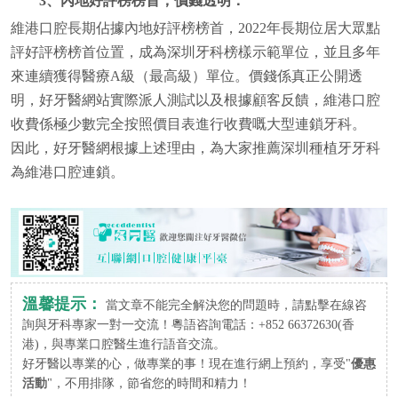
3、內地好評榜榜首，價錢透明：
維港口腔長期佔據內地好評榜榜首，2022年長期位居大眾點
評好評榜榜首位置，成為深圳牙科榜樣示範單位，並且多年
來連續獲得醫療A級（最高級）單位。價錢係真正公開透
明，好牙醫網站實際派人測試以及根據顧客反饋，維港口腔
收費係極少數完全按照價目表進行收費嘅大型連鎖牙科。
因此，好牙醫網根據上述理由，為大家推薦深圳種植牙牙科
為維港口腔連鎖。
溫馨提示：
當文章不能完全解決您的問題時，請點擊在線咨
詢與牙科專家一對一交流！粵語咨詢電話：+852 66372630(香
港)，與專業口腔醫生進行語音交流。
好牙醫以專業的心，做專業的事！現在進行網上預約，享受"
優惠
活動
"，不用排隊，節省您的時間和精力！