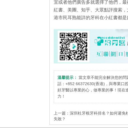
宜或者他們廣告多就選擇了他們，最
紅書、美團、知乎、大眾點評搜索，
港市民耳熟能詳的牙科在小紅書都是
溫馨提示：
當文章不能完全解決您的問
話：+852 66372630(香港)，與專
好牙醫以專業的心，做專業的事！現在進
力！
上一篇：
深圳杜牙根牙科排名？如何避免
失敗？