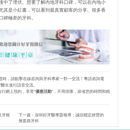
後中了埋伏。想要了解內地牙科口碑，可以在內地小
尤其是小紅書，可以看到最真實顧客的分享。很多香
口碑極差的牙科。
題時，請點擊在線咨詢與牙科專家一對一交流！粵語咨詢電
業口腔醫生進行語音交流。
行網上預約，享受"
優惠活動
"，不用排隊，節省您的時間和精
杜牙根
下一篇：
深圳好牙醫專題報導：誠信穩定經營的
無套路牙科