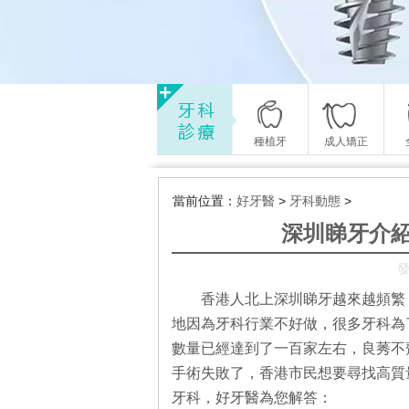
種植牙
成人矯正
當前位置：
好牙醫
>
牙科動態
>
深圳睇牙介
發
香港人北上深圳睇牙越來越頻繁，
地因為牙科行業不好做，很多牙科為
數量已經達到了一百家左右，良莠不齊，
手術失敗了，香港市民想要尋找高質
牙科，好牙醫為您解答：