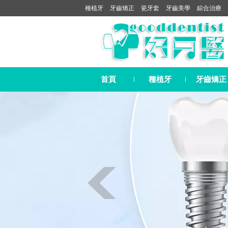
種植牙
牙齒矯正
瓷牙套
牙齒美學
綜合治療
首頁
種植牙
牙齒矯正