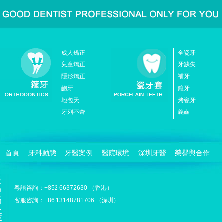
成人矯正
全瓷牙
兒童矯正
牙缺失
隱形矯正
補牙
齙牙
鑲牙
地包天
烤瓷牙
牙列不齊
義齒
首頁
牙科動態
牙醫案例
醫院環境
深圳牙醫
榮譽與合作
粵語咨詢：+852 66372630 （香港）
客服咨詢：+86 13148781706 （深圳）