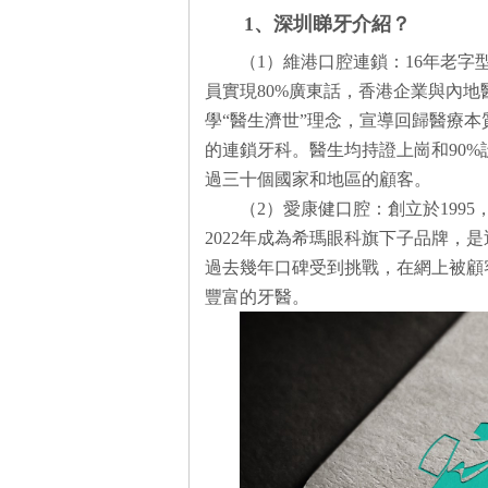
1、深圳睇牙介紹？
（1）維港口腔連鎖：16年老
員實現80%廣東話，香港企業與內
學“醫生濟世”理念，宣導回歸醫療
的連鎖牙科。醫生均持證上崗和90
過三十個國家和地區的顧客。
（2）愛康健口腔：創立於199
2022年成為希瑪眼科旗下子品牌，
過去幾年口碑受到挑戰，在網上被顧
豐富的牙醫。