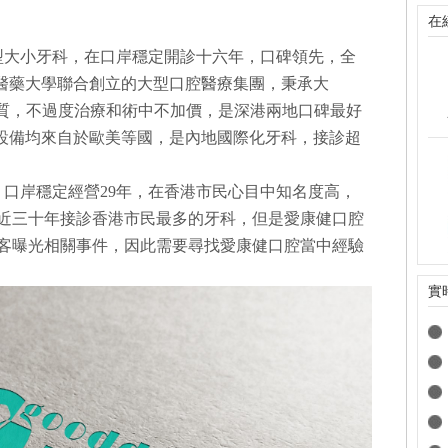
在
字型大小牙科，在口岸穩定開診十六年，口碑領先，全
地醫藥大學聯合創立的大型口腔醫療集團，秉承大
本質，不過度治療和術中不加價，是深港兩地口碑最好
%設備均來自於歐美等國，是內地國際化牙科，接診超
5，口岸穩定經營29年，在香港市民心目中知名度高，
是近三十年接診香港市民最多的牙科，但是愛康健口腔
客曝光相關事件，因此需要尋找愛康健口腔當中經驗
實