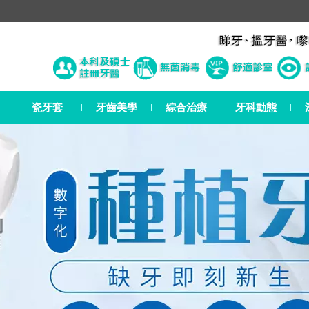
瓷牙套
牙齒美學
綜合治療
牙科動態