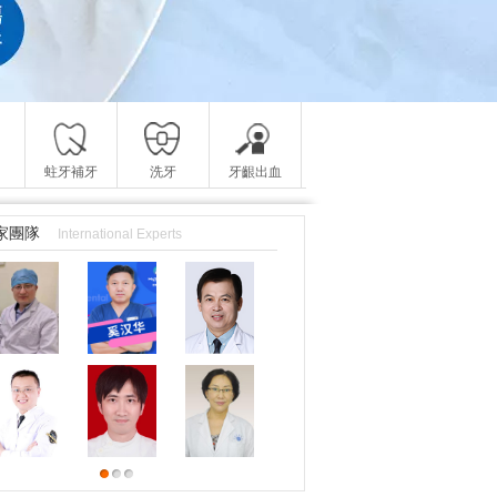
蛀牙補牙
洗牙
牙齦出血
家團隊
International Experts