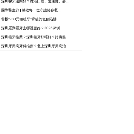
深圳睇牙邊間好？維港口腔、愛康健、麥...
國際醫生節 | 緻敬每一位守護笑容嘅...
警惕“980元種植牙”背後的低價陷阱
深圳羅湖看牙去哪裡更好？2026深圳...
深圳箍牙推薦？深圳箍牙好唔好？跨境整...
深圳牙周病牙科推薦？北上深圳牙周病治...