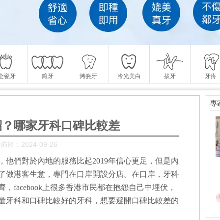
全瓷牙
鑲牙
烤瓷牙
冷光美白
拔牙
牙疼
專
紹？哪家牙科口碑比較差
佈於：2024-09-26
他們對於內地的服務比起2019年信心更足，但是內
了做港客生意，專門在口岸開設分店。在口岸，牙科
facebook上很多香港市民都在抱怨自己中埋伏，
量牙科和口碑比較好的牙科，想要避開口碑比較差的