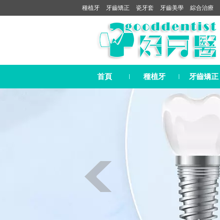
種植牙
牙齒矯正
瓷牙套
牙齒美學
綜合治療
首頁
種植牙
牙齒矯正