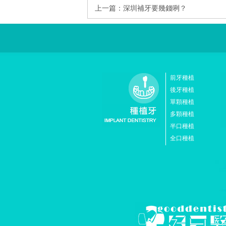
上一篇：
深圳補牙要幾錢咧？
前牙種植
後牙種植
單顆種植
多顆種植
半口種植
全口種植