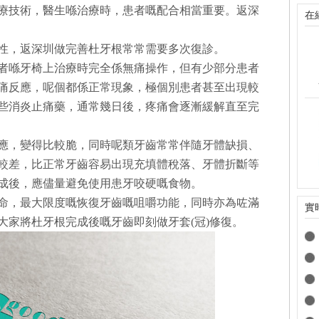
療技術，醫生喺治療時，患者嘅配合相當重要。返深
在
殊性，返深圳做完善杜牙根常常需要多次復診。
患者喺牙椅上治療時完全係無痛操作，但有少部分患者
痛反應，呢個都係正常現象，極個別患者甚至出現較
些消炎止痛藥，通常幾日後，疼痛會逐漸緩解直至完
供應，變得比較脆，同時呢類牙齒常常伴隨牙體缺損、
較差，比正常牙齒容易出現充填體稅落、牙體折斷等
成後，應儘量避免使用患牙咬硬嘅食物。
壽命，最大限度嘅恢復牙齒嘅咀嚼功能，同時亦為咗滿
實
大家將杜牙根完成後嘅牙齒即刻做牙套(冠)修復。