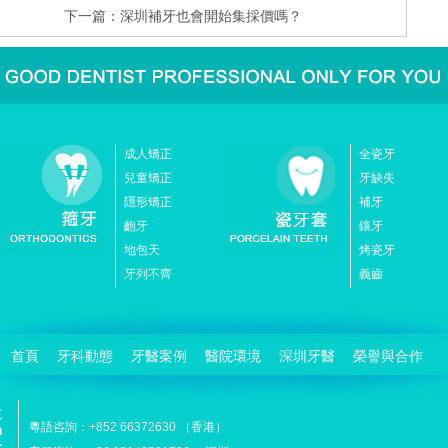
下一篇：
深圳補牙也會開始集採價嗎？
成人矯正
全瓷牙
兒童矯正
牙缺失
隱形矯正
補牙
齙牙
鑲牙
地包天
烤瓷牙
牙列不齊
義齒
首頁
牙科動態
牙醫案例
醫院環境
深圳牙醫
榮譽與合作
粵語咨詢：+852 66372630 （香港）