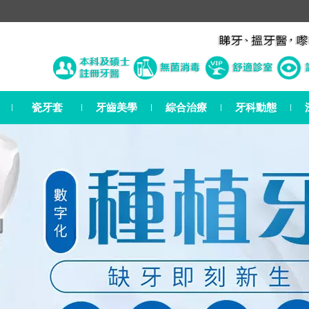
瓷牙套
牙齒美學
綜合治療
牙科動態