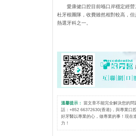
愛康健口腔目前喺口岸穩定經營
杜牙根團隊，收費雖然相對較高，但
熱選牙科之一。
溫馨提示：
當文章不能完全解決您的問
話：+852 66372630(香港)，與專
好牙醫以專業的心，做專業的事！現在進
力！