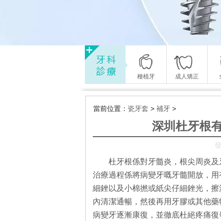
種植牙
成人矯正
當前位置：
瓷牙套
>
補牙
>
深圳杜牙根
發
杜牙根係對牙髓炎，根尖周炎及
治療過程係將病變牙嘅牙髓開放，用
細銼以及小棉撚或紙尖仔細銼光，擦
內清潔通暢，然後再用牙膠或其他藥
病變牙逐漸康復，並徹底杜絕疼痛復