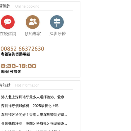
綫預約
Online booking
在綫咨詢
預約專家
深圳牙醫
資訊
時熱點
Hot Information
港人北上深圳補牙最多人選擇維港、愛康...
深圳補牙價錢解析！2025最新北上睇...
深圳補牙邊間好？香港大學深圳醫院好還...
專業機構評測｜呢間牙科嘅杜牙根治療為...