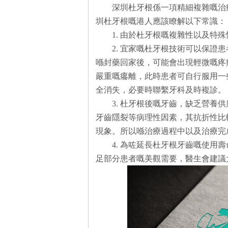
深圳杜牙根係一項精細複雜嘅治
圳杜牙根嘅港人應該瞭解以下常識：
1. 由於杜牙根嘅複雜性以及特
2. 宜家嘅杜牙根技術可以保證
喺封藥回家後，可能會出現輕微嘅疼
嚴重嘅癟離，此時患者可自行服用一
全消失，必要時聯繫牙科及時複診。
3. 杜牙根後嘅牙齒，缺乏營養
牙齒隱裂等病理性因素，其抗折性比
現象。所以喺治療過程中以及治療完
4. 為咗延長杜牙根牙齒嘅使用
足部分患者嘅美觀需要，醫生會建議