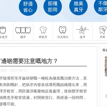
全瓷牙
鑲牙
烤瓷牙
冷光美白
拔牙
牙疼
專
有邊啲需要注意嘅地方？
佈於：2024-02-27
牙隨壞死等牙齒病變嘅一種較為徹底嘅治療方法，其
有倒刺嘅針，把病牙內發炎或壞死嘅組織撥出來，用
淨牙根管，用防腐消毒藥物反復處理，使病變牙根管
物將患牙根管填滿，封閉根管口。再經過一段時間，
發嘅可能。