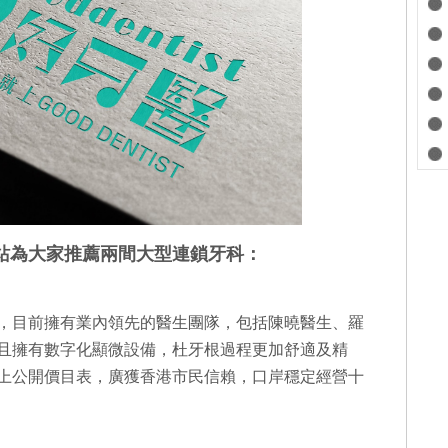
站為大家推薦兩間大型連鎖牙科：
，目前擁有業內領先的醫生團隊，包括陳曉醫生、羅
且擁有數字化顯微設備，杜牙根過程更加舒適及精
上公開價目表，廣獲香港市民信賴，口岸穩定經營十