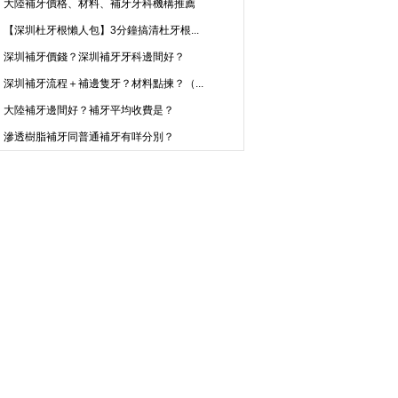
大陸補牙價格、材料、補牙牙科機構推薦
【深圳杜牙根懶人包】3分鐘搞清杜牙根...
深圳補牙價錢？深圳補牙牙科邊間好？
深圳補牙流程＋補邊隻牙？材料點揀？（...
大陸補牙邊間好？補牙平均收費是？
滲透樹脂補牙同普通補牙有咩分別？