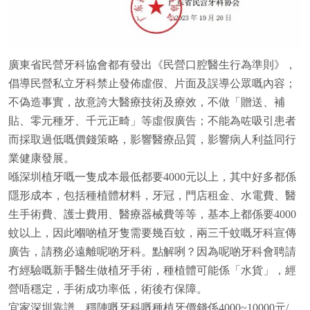
廣東省民營牙科協會都有發出《民營口腔醫生行為準則》，
倡導民營私立牙科禁止發佈虛假、片面及誤導公眾嘅內容；
不偽造事實，故意誇大醫療技術及療效，不做「贈送、補
貼、零元種牙、千元正畸」等虛假廣告；不能為咗吸引患者
而採取過低嘅價錢策略，影響醫療品質，影響病人利益同行
業健康發展。
喺深圳植牙嘅一隻成本最低都要4000元以上，其中好多都係
隱形成本，包括種植體材料，牙冠，門店租金、水電費、醫
生手術費、護士費用、醫療器械費等等，基本上都係要4000
蚊以上，因此嗰啲植牙隻需要幾百蚊，兩三千蚊嘅牙科宣傳
廣告，請務必遠離呢啲牙科。點解咧？因為呢啲牙科會聘請
冇經驗嘅新手醫生做植牙手術，種植體可能係「水貨」，經
營唔穩定，手術成功率低，術後冇保障。
宜家深圳靠譜、穩陣嘅牙科嘅種植牙價錢係4000~10000元/