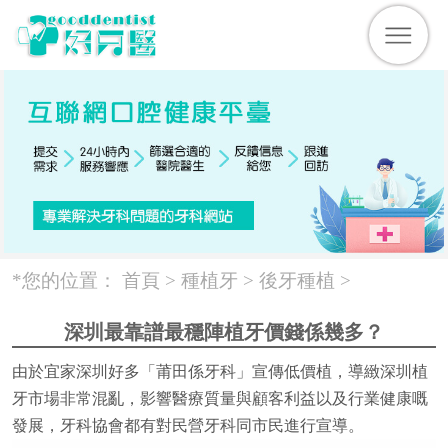
*您的位置：
首頁 >
種植牙
>
後牙種植
>
深圳最靠譜最穩陣植牙價錢係幾多？
由於宜家深圳好多「莆田係牙科」宣傳低價植，導緻深圳植
牙市場非常混亂，影響醫療質量與顧客利益以及行業健康嘅
發展，牙科協會都有對民營牙科同市民進行宣導。