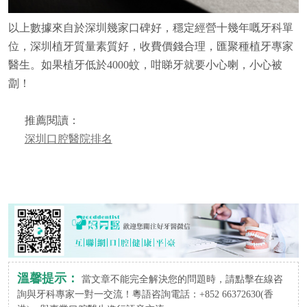
以上數據來自於深圳幾家口碑好，穩定經營十幾年嘅牙科單
位，深圳植牙質量素質好，收費價錢合理，匯聚種植牙專家
醫生。如果植牙低於4000蚊，咁睇牙就要小心喇，小心被
劏！
推薦閱讀：
深圳口腔醫院排名
溫馨提示：
當文章不能完全解決您的問題時，請點擊在線咨
詢與牙科專家一對一交流！粵語咨詢電話：+852 66372630(香