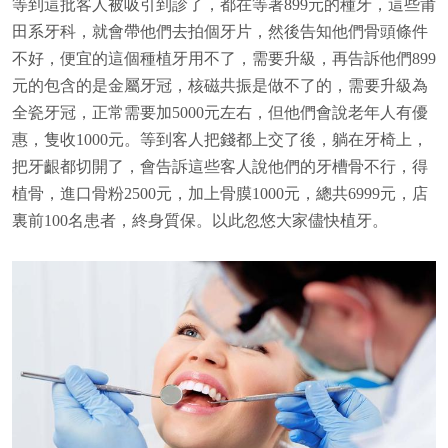
等到這批客人被吸引到診了，都在等著899元的種牙，這些莆
田系牙科，就會帶他們去拍個牙片，然後告知他們骨頭條件
不好，便宜的這個種植牙用不了，需要升級，再告訴他們899
元的包含的是金屬牙冠，核磁共振是做不了的，需要升級為
全瓷牙冠，正常需要加5000元左右，但他們會說老年人有優
惠，隻收1000元。等到客人把錢都上交了後，躺在牙椅上，
把牙齦都切開了，會告訴這些客人說他們的牙槽骨不行，得
植骨，進口骨粉2500元，加上骨膜1000元，總共6999元，店
裏前100名患者，終身質保。以此忽悠大家儘快植牙。