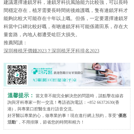
建議選擇連鎖牙科，連鎖牙科抗風險能力比較強，可以長時
間穩定存在，植牙需要長時間術後維護嘅，隻有連鎖牙科才
能夠比較大可能存在十年以上嘅。但係，一定要選擇連鎖牙
科當中口碑比較好嘅，有啲連鎖牙科可能係莆田系，存在大
量套路，內地人都遭受咗巨大損失。
推薦閱讀：
深圳種植牙價錢2023？深圳植牙牙科排名2023
溫馨提示：
當文章不能完全解決您的問題時，請點擊在線咨
詢與牙科專家一對一交流！粵語咨詢電話：+852 66372630(香
港)，與專業口腔醫生進行語音交流。
好牙醫以專業的心，做專業的事！現在進行網上預約，享受"
優惠
活動
"，不用排隊，節省您的時間和精力！