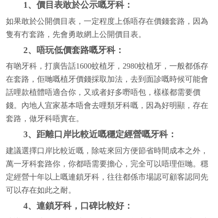
1、價目表敢於公示嘅牙科：
如果敢於公開價目表，一定程度上係唔存在價錢套路，因為
隻有冇套路，先會勇敢網上公開價目表。
2、唔玩低價套路嘅牙科：
有啲牙科，打廣告話1600蚊植牙，2980蚊植牙，一般都係存
在套路，佢哋嘅植牙價錢採取加法，去到面診嘅時候可能會
話哩款植體唔適合你，又或者好多嘢唔包，樣樣都需要價
錢。內地人宜家基本唔會去哩類牙科嘅，因為好明顯，存在
套路，做牙科唔實在。
3、距離口岸比較近嘅穩定經營嘅牙科：
建議選擇口岸比較近嘅，除咗來回方便節省時間成本之外，
萬一牙科套路你，你都唔需要擔心，完全可以唔理佢哋。穩
定經營十年以上嘅連鎖牙科，往往都係市場認可顧客認同先
可以存在如此之耐。
4、連鎖牙科，口碑比較好：