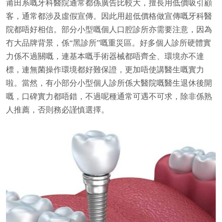
莆田系嘅牙科醫院通常都係廣告比較大，擅長用低價吸引顧
客，通常都涉及虛假宣傳。因此用超低價格做宣傳嘅牙科醫
院都唔好相信。部分小型嘅個人口腔診所亦需要注意，因為
冇大品牌背景，係“黑診所”嘅重災區。好多個人診所硬體實
力係不過關嘅，連基本嘅手術器械都唔齊全、環境亦不達
標，連無菌操作環境都好難保證，更加唔使講醫生嘅實力
啦。當然，有小部分小型個人診所係大醫院嘅醫生退休後開
嘅，口碑實力都唔錯，不過呢種通常可遇不可求，除非係熟
人推薦，否則務必謹慎選擇。