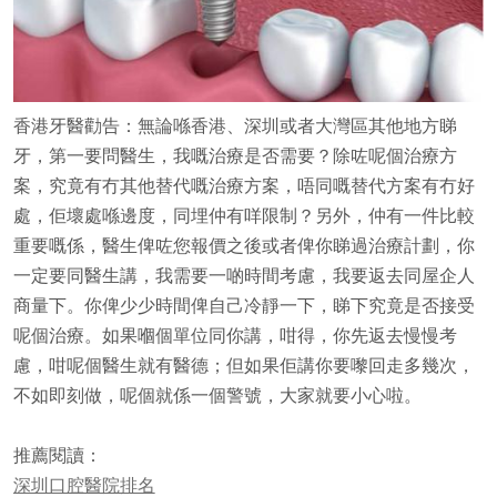
香港牙醫勸告：無論喺香港、深圳或者大灣區其他地方睇
牙，第一要問醫生，我嘅治療是否需要？除咗呢個治療方
案，究竟有冇其他替代嘅治療方案，唔同嘅替代方案有冇好
處，佢壞處喺邊度，同埋仲有咩限制？另外，仲有一件比較
重要嘅係，醫生俾咗您報價之後或者俾你睇過治療計劃，你
一定要同醫生講，我需要一啲時間考慮，我要返去同屋企人
商量下。你俾少少時間俾自己冷靜一下，睇下究竟是否接受
呢個治療。如果嗰個單位同你講，咁得，你先返去慢慢考
慮，咁呢個醫生就有醫德；但如果佢講你要嚟回走多幾次，
不如即刻做，呢個就係一個警號，大家就要小心啦。
推薦閱讀：
深圳口腔醫院排名