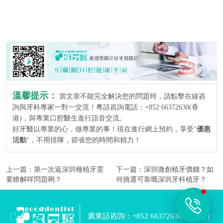
溫馨提示：
當文章不能完全解決您的問題時，請點擊在線咨
詢與牙科專家一對一交流！粵語咨詢電話：+852 66372630(香
港)，與專業口腔醫生進行語音交流。
好牙醫以專業的心，做專業的事！現在進行網上預約，享受"
優惠
活動
"，不用排隊，節省您的時間和精力！
上一篇：
第一次返深圳種植牙需
下一篇：
深圳微創植牙價錢？如
要瞭解咩問題咧？
何挑選可靠嘅深圳牙科植牙？
廣東話咨詢：+852 66372630 （香港）